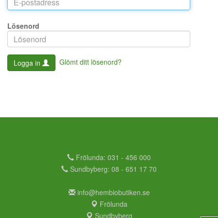
Lösenord
Glömt ditt lösenord?
Logga in
Frölunda: 031 - 456 000
Sundbyberg: 08 - 651 17 70
info@hembiobutiken.se
Frölunda
Sundbyberg