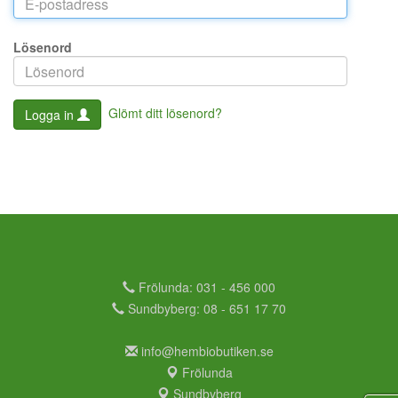
Lösenord
Glömt ditt lösenord?
Logga in
Frölunda: 031 - 456 000
Sundbyberg: 08 - 651 17 70
info@hembiobutiken.se
Frölunda
Sundbyberg