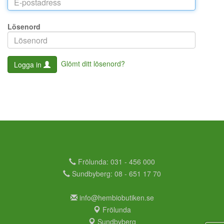
Lösenord
Glömt ditt lösenord?
Logga in
Frölunda: 031 - 456 000
Sundbyberg: 08 - 651 17 70
info@hembiobutiken.se
Frölunda
Sundbyberg