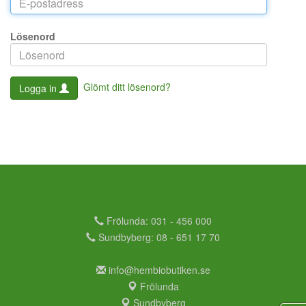
Lösenord
Glömt ditt lösenord?
Logga in
Frölunda: 031 - 456 000
Sundbyberg: 08 - 651 17 70
info@hembiobutiken.se
Frölunda
Sundbyberg