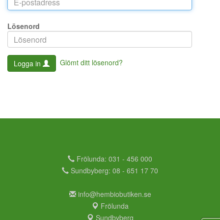
Lösenord
Glömt ditt lösenord?
Logga in
Frölunda: 031 - 456 000
Sundbyberg: 08 - 651 17 70
info@hembiobutiken.se
Frölunda
Sundbyberg