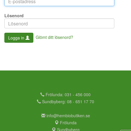
Lösenord
Glömt ditt lösenord?
Logga in
Frölunda: 031 - 456 000
Sundbyberg: 08 - 651 17 70
info@hembiobutiken.se
Frölunda
Sundbyberg