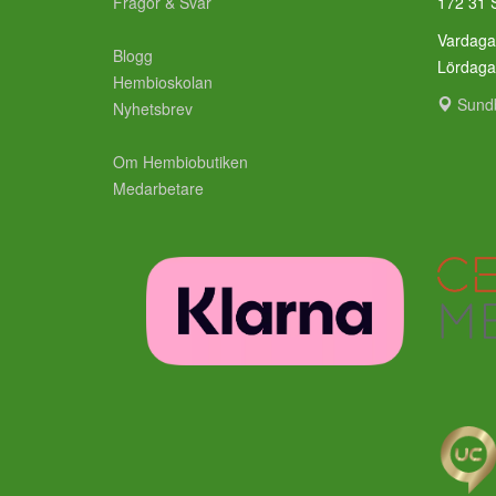
Frågor & Svar
172 31 
Vardaga
Blogg
Lördag
Hembioskolan
Sund
Nyhetsbrev
Om Hembiobutiken
Medarbetare