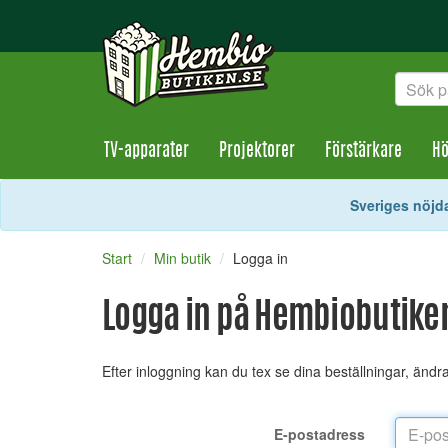
TV-apparater
Projektorer
Förstärkare
Hö
Sveriges nöjda
Start
Min butik
Logga in
Logga in på Hembiobutike
Efter inloggning kan du tex se dina beställningar, änd
E-postadress