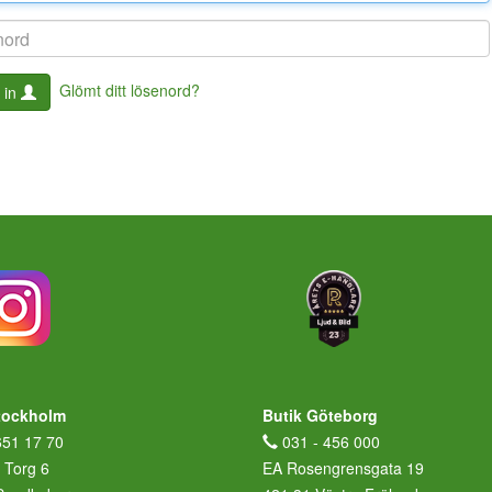
Glömt ditt lösenord?
 in
tockholm
Butik Göteborg
651 17 70
031 - 456 000
 Torg 6
EA Rosengrensgata 19