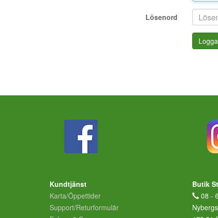
Lösenord
Logga
Kundtjänst
Butik S
Karta/Öppettider
08 - 
Support/Returformulär
Nybergs