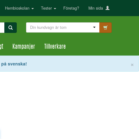
Hembioskolan
Tester
Företag?
Min sida
Din kundvagn är tom
gt
Kampanjer
Tillverkare
S
×
t på svenska!