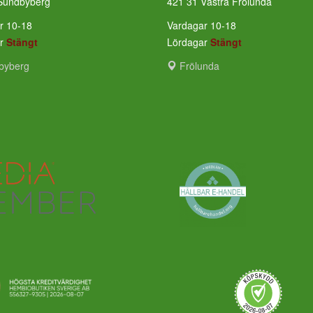
Sundbyberg
421 31 Västra Frölunda
r 10-18
Vardagar 10-18
ar
Stängt
Lördagar
Stängt
byberg
Frölunda