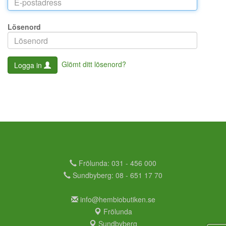
Lösenord
Glömt ditt lösenord?
Logga in
Frölunda: 031 - 456 000
Sundbyberg: 08 - 651 17 70
info@hembiobutiken.se
Frölunda
Sundbyberg