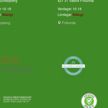
Sundbyberg
421 31 Västra Frölunda
r 10-18
Vardagar 10-18
ar
Stängt
Lördagar
Stängt
byberg
Frölunda