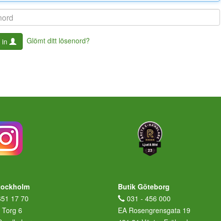
Glömt ditt lösenord?
 in
tockholm
Butik Göteborg
651 17 70
031 - 456 000
 Torg 6
EA Rosengrensgata 19