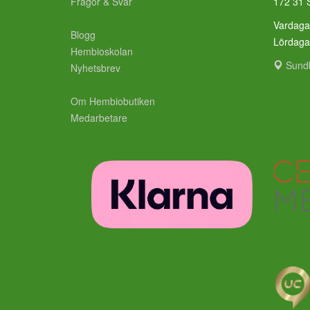
Frågor & Svar
172 31 
Vardaga
Blogg
Lördag
Hembioskolan
Sund
Nyhetsbrev
Om Hembiobutiken
Medarbetare