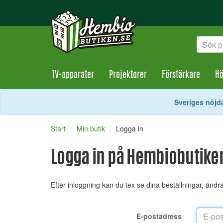
TV-apparater
Projektorer
Förstärkare
Hö
Sveriges nöjda
Start
Min butik
Logga in
Logga in på Hembiobutike
Efter inloggning kan du tex se dina beställningar, änd
E-postadress