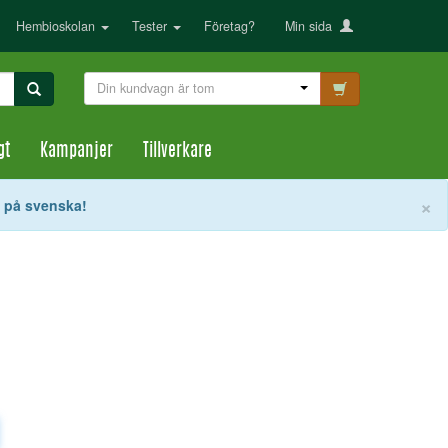
Hembioskolan
Tester
Företag?
Min sida
Din kundvagn är tom
gt
Kampanjer
Tillverkare
S
×
t på svenska!