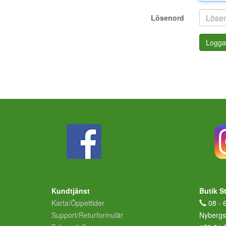
Lösenord
Logga
Kundtjänst
Butik S
Karta/Öppettider
08 - 
Support/Returformulär
Nybergs