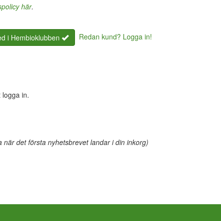
spolicy här
.
Redan kund? Logga in!
d i Hembioklubben
 logga in.
när det första nyhetsbrevet landar i din inkorg)