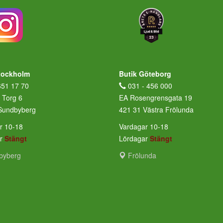
tockholm
Butik Göteborg
651 17 70
031 - 456 000
 Torg 6
EA Rosengrensgata 19
Sundbyberg
421 31 Västra Frölunda
r 10-18
Vardagar 10-18
ar
Stängt
Lördagar
Stängt
byberg
Frölunda