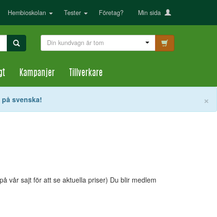
Hembioskolan
Tester
Företag?
Min sida
Din kundvagn är tom
gt
Kampanjer
Tillverkare
S
×
t på svenska!
 vår sajt för att se aktuella priser) Du blir medlem