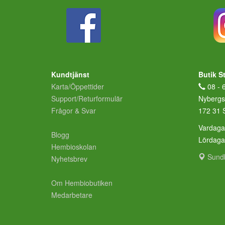
Kundtjänst
Butik S
Karta/Öppettider
08 - 
Support/Returformulär
Nybergs
Frågor & Svar
172 31 
Vardaga
Blogg
Lördag
Hembioskolan
Sund
Nyhetsbrev
Om Hembiobutiken
Medarbetare