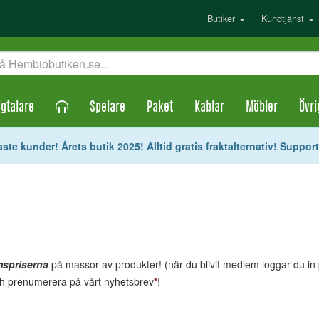
Butiker
Kundtjänst
gtalare
Spelare
Paket
Kablar
Möbler
Övri
ste kunder! Årets butik 2025! Alltid gratis fraktalternativ! Suppor
mspriserna
på massor av produkter! (när du blivit medlem loggar du in på
och prenumerera på vårt nyhetsbrev
*
!