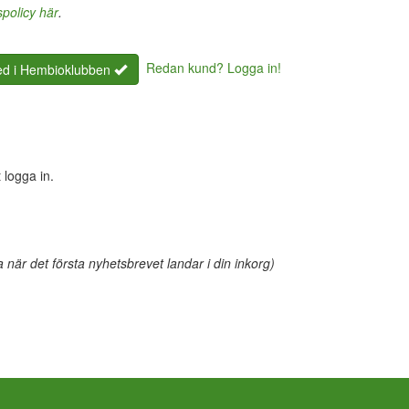
spolicy här
.
Redan kund? Logga in!
d i Hembioklubben
 logga in.
när det första nyhetsbrevet landar i din inkorg)