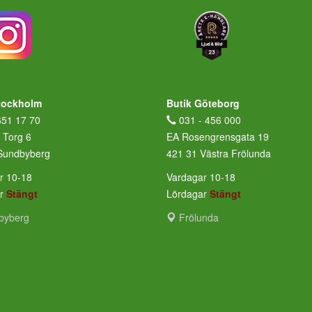
tockholm
Butik Göteborg
651 17 70
031 - 456 000
 Torg 6
EA Rosengrensgata 19
Sundbyberg
421 31 Västra Frölunda
r 10-18
Vardagar 10-18
ar
Stängt
Lördagar
Stängt
byberg
Frölunda