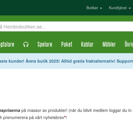
Butiker
Kundtjänst
gtalare
Spelare
Paket
Kablar
Möbler
Övri
ste kunder! Årets butik 2025! Alltid gratis fraktalternativ! Suppor
mspriserna
på massor av produkter! (när du blivit medlem loggar du in på
och prenumerera på vårt nyhetsbrev
*
!