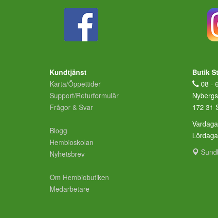
Kundtjänst
Butik S
Karta/Öppettider
08 - 
Support/Returformulär
Nybergs
Frågor & Svar
172 31 
Vardaga
Blogg
Lördag
Hembioskolan
Sund
Nyhetsbrev
Om Hembiobutiken
Medarbetare