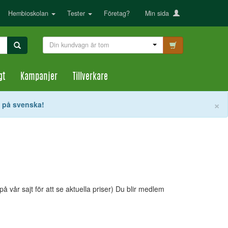
Hembioskolan
Tester
Företag?
Min sida
Din kundvagn är tom
gt
Kampanjer
Tillverkare
S
×
t på svenska!
 vår sajt för att se aktuella priser) Du blir medlem