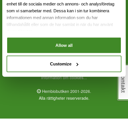
enhet till de sociala medier och annons- och analysföretag
Sundbyberg: 08 - 651 17 70
som vi samarbetar med. Dessa kan i sin tur kombinera
informationen med annan information som du har
info@hembiobutiken.se
tillhandahållit eller som de har samlat in när du har använt
Frölunda
deras tjänster.
Sundbyberg
Allow all
Alla priser inklusive moms
0,07 | 854
Customize
Kontakt
Information om cookies...
Hembiobutiken 2001-2026.
Alla rättigheter reserverade.