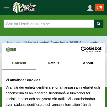
0
S
×
Sveriges nöjdaste kunder! Årets butik 2025! Alltid gratis
fraktalternativ! Support på svenska!
Start
Kampanjer
Philips och Viaplay-kampanj!
Consent
Details
About
Vi använder cookies
Vi använder enhetsidentifierare för att anpassa innehållet och
annonserna till användarna, tillhandahålla funktioner för
sociala medier och analysera vår trafik. Vi vidarebefordrar
även sådana identifierare och annan information från din
Frölunda: 031 - 456 000