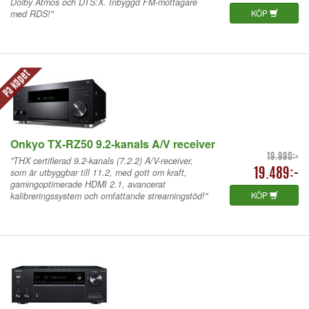
Dolby Atmos och DTS:X. Inbyggd FM-mottagare
KÖP
med RDS!"
På köpet
Onkyo TX-RZ50 9.2-kanals A/V receiver
19.990:-
"THX certifierad 9.2-kanals (7.2.2) A/V-receiver,
som är utbyggbar till 11.2, med gott om kraft,
19.489:-
gamingoptimerade HDMI 2.1, avancerat
KÖP
kalibreringssystem och omfattande streamingstöd!"