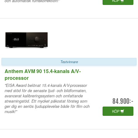
KÖP
och automatisk rumskorrektion!"
Testvinnare
Anthem AVM 90 15.4-kanals A/V-
processor
"EISA Award belönat 15.4-kanals A/V-processor
med stöd för de senaste ljud- och bildformaten,
avancerat kalibreringssystem och omfattande
streamingstöd. Ett mycket påkostat försteg som
84.900:-
ger dig en seriös ljudupplevelse både för film och
KÖP
musik!"