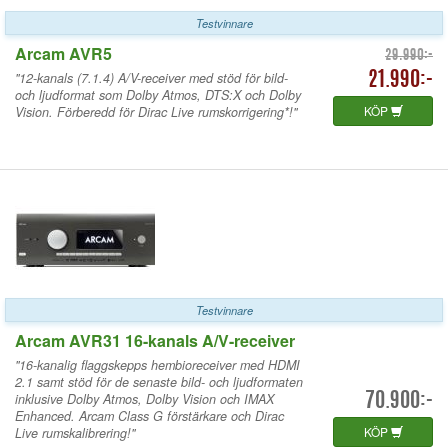
Testvinnare
Arcam AVR5
29.990:-
"12-kanals (7.1.4) A/V-receiver med stöd för bild-
21.990:-
och ljudformat som Dolby Atmos, DTS:X och Dolby
KÖP
Vision. Förberedd för Dirac Live rumskorrigering*!"
Testvinnare
Arcam AVR31 16-kanals A/V-receiver
"16-kanalig flaggskepps hembioreceiver med HDMI
2.1 samt stöd för de senaste bild- och ljudformaten
inklusive Dolby Atmos, Dolby Vision och IMAX
70.900:-
Enhanced. Arcam Class G förstärkare och Dirac
KÖP
Live rumskalibrering!"