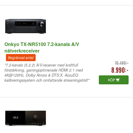
Onkyo TX-NR5100 7.2-kanals A/V
nätverkreceiver
Begränsat antal
10.490:-
"7.2-kanals (5.2.2) A/V-receiver med kraftfull
förstärkning, gamingoptimerade HDMI 2.1 med
8.990:-
4K@120Hz, Dolby Atmos & DTS:X, AccuEQ
KÖP
kalibreringssystem och omfattande streamingstöd!"