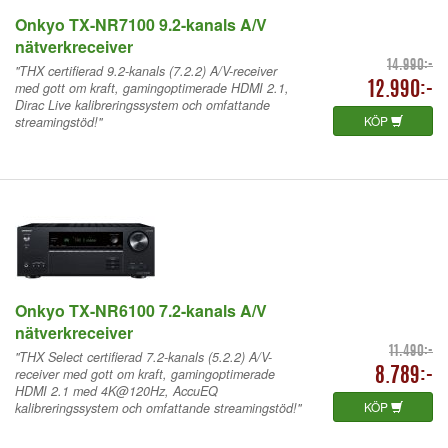
Onkyo TX-NR7100 9.2-kanals A/V
nätverkreceiver
14.990:-
"THX certifierad 9.2-kanals (7.2.2) A/V-receiver
med gott om kraft, gamingoptimerade HDMI 2.1,
12.990:-
Dirac Live kalibreringssystem och omfattande
KÖP
streamingstöd!"
Onkyo TX-NR6100 7.2-kanals A/V
nätverkreceiver
11.490:-
"THX Select certifierad 7.2-kanals (5.2.2) A/V-
receiver med gott om kraft, gamingoptimerade
8.789:-
HDMI 2.1 med 4K@120Hz, AccuEQ
KÖP
kalibreringssystem och omfattande streamingstöd!"