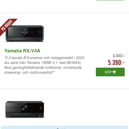
På köpet
Yamaha RX-V4A
6.990:-
"5.2-kanals A/V-receiver och instegsmodell i 2020-
års serie från Yamaha. HDMI 2.1 med 8K/60Hz,
5.390:-
flera gamingförbättrande funktioner, omfattande
KÖP
streaming- och multirumsstöd!"