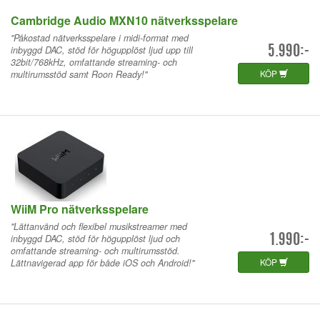
Cambridge Audio MXN10 nätverksspelare
"Påkostad nätverksspelare i midi-format med
inbyggd DAC, stöd för högupplöst ljud upp till
5.990:-
32bit/768kHz, omfattande streaming- och
KÖP
multirumsstöd samt Roon Ready!"
WiiM Pro nätverksspelare
"Lättanvänd och flexibel musikstreamer med
inbyggd DAC, stöd för högupplöst ljud och
1.990:-
omfattande streaming- och multirumsstöd.
KÖP
Lättnavigerad app för både iOS och Android!"