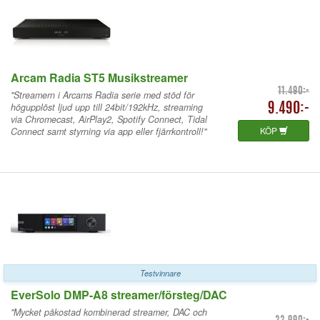
Arcam Radia ST5 Musikstreamer
11.490:-
"Streamern i Arcams Radia serie med stöd för
högupplöst ljud upp till 24bit/192kHz, streaming
9.490:-
via Chromecast, AirPlay2, Spotify Connect, Tidal
KÖP
Connect samt styrning via app eller fjärrkontroll!"
Testvinnare
EverSolo DMP-A8 streamer/försteg/DAC
"Mycket påkostad kombinerad streamer, DAC och