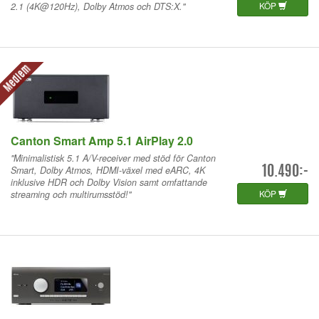
KÖP
2.1 (4K@120Hz), Dolby Atmos och DTS:X."
Medlem
Canton Smart Amp 5.1 AirPlay 2.0
"Minimalistisk 5.1 A/V-receiver med stöd för Canton
Smart, Dolby Atmos, HDMI-växel med eARC, 4K
10.490:-
inklusive HDR och Dolby Vision samt omfattande
KÖP
streaming och multirumsstöd!"