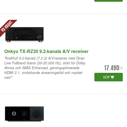
På köpet
Onkyo TX-RZ30 9.2-kanals A/V receiver
"Kraftfull 9.2-kanals (7.2.2) A/V-receiver med Dirac
Live Fullband licens (20-20.000 Hz), stöd för Dolby
Atmos och IMAX Enhanced, gamingoptimerade
17.490:-
HDMI 2.1, omfattande streamingstöd och mycket
KÖP
mer!"