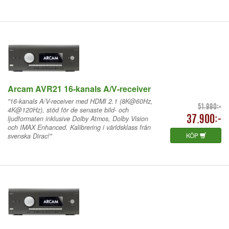
Arcam AVR21 16-kanals A/V-receiver
"16-kanals A/V-receiver med HDMI 2.1 (8K@60Hz,
51.990:-
4K@120Hz), stöd för de senaste bild- och
ljudformaten inklusive Dolby Atmos, Dolby Vision
37.900:-
och IMAX Enhanced. Kalibrering i världsklass från
KÖP
svenska Dirac!"