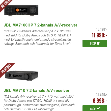
På köpet
JBL MA7100HP 7.2-kanals A/V-receiver
16.190:-
"Kraftfull 7.2-kanals A/V-receiver på 7 x 125 watt
med stöd för Dolby Atmos och DTS:X, HDMI 2.1
11.990:-
med 8K passthrough, omfattande streamingstöd,
KÖP
tvåvägs Bluetooth och förberedd för Dirac Live!"
På köpet
JBL MA710 7.2-kanals A/V-receiver
11.490:-
"7.2-kanals A/V-receiver på 7 x 110 watt med stöd
för Dolby Atmos och DTS:X, HDMI 2.1 med 8K
6.998:-
passthrough, omfattande streamingstöd, Bluetooth
KÖP
och Harman EZ Set EQ kalibrering!"