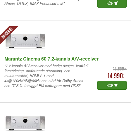
KÖP
Atmos, DTS:X, IMAX Enhanced mfl!"
Medlem
Marantz Cinema 60 7.2-kanals A/V-receiver
"7.2-kanals A/V-receiver med härlig design, kraftfull
15.690:-
förstärkning, omfattande streaming- och
multirumsstöd, HDMI 2.1 med
14.990:-
4k@120Hz/8K@60Hz och stöd för Dolby Atmos
KÖP
och DTS:X. Inbyggd FM-mottagare med RDS!"