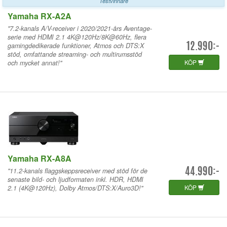
Testvinnare
Yamaha RX-A2A
"7.2-kanals A/V-receiver i 2020/2021-års Aventage-
serie med HDMI 2.1 4K@120Hz/8K@60Hz, flera
gamingdedikerade funktioner, Atmos och DTS:X
12.990:-
stöd, omfattande streaming- och multirumsstöd
KÖP
och mycket annat!"
Yamaha RX-A8A
"11.2-kanals flaggskeppsreceiver med stöd för de
44.990:-
senaste bild- och ljudformaten inkl. HDR, HDMI
KÖP
2.1 (4K@120Hz), Dolby Atmos/DTS:X/Auro3D!"