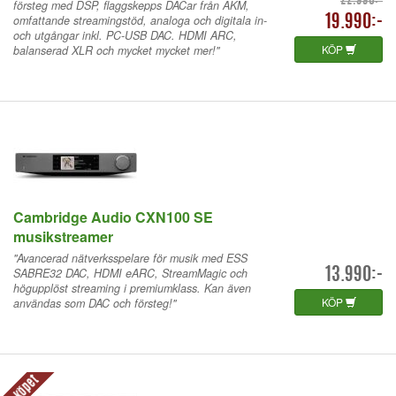
22.990:-
försteg med DSP, flaggskepps DACar från AKM,
omfattande streamingstöd, analoga och digitala in-
19.990:-
och utgångar inkl. PC-USB DAC. HDMI ARC,
KÖP
balanserad XLR och mycket mycket mer!"
Cambridge Audio CXN100 SE
musikstreamer
"Avancerad nätverksspelare för musik med ESS
SABRE32 DAC, HDMI eARC, StreamMagic och
13.990:-
högupplöst streaming i premiumklass. Kan även
KÖP
användas som DAC och försteg!"
På köpet