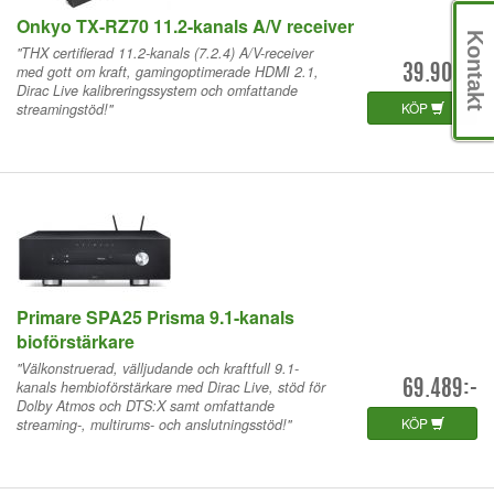
Onkyo TX-RZ70 11.2-kanals A/V receiver
Kontakt
"THX certifierad 11.2-kanals (7.2.4) A/V-receiver
med gott om kraft, gamingoptimerade HDMI 2.1,
39.900:-
Dirac Live kalibreringssystem och omfattande
KÖP
streamingstöd!"
Primare SPA25 Prisma 9.1-kanals
bioförstärkare
"Välkonstruerad, välljudande och kraftfull 9.1-
kanals hembioförstärkare med Dirac Live, stöd för
69.489:-
Dolby Atmos och DTS:X samt omfattande
KÖP
streaming-, multirums- och anslutningsstöd!"