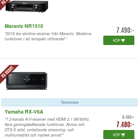
Marantz NR1510
7.490:-
"2019 års slimline-receiver från Marantz. Moderna
funktioner i ett kompakt utförande!"
KÖP
På köpet
Testvinnare
Yamaha RX-V6A
9.190:-
"7.2-kanals A/V-receiver med HDMI 2.1 8K/60Hz,
flera gamingdedikerade funktioner, Atmos och
7.480:-
DTS:X stöd, omfattande streaming- och
KÖP
multirumsstöd och mycket annat!"