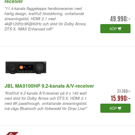
receiver
"11.4-kanals flaggskepps hembioreceiver med
härlig design, kraftfull förstärkning, omfattande
streamingstöd, HDMI 2.1 med
49.990:-
4k@120Hz/8K@60Hz och stöd för Dolby Atmos,
KÖP
DTS:X, IMAX Enhanced mfl!"
JBL MA9100HP 9.2-kanals A/V-receiver
21.190:-
"Kraftfull 9.2-kanals A/V-receiver på 9 x 140 watt
med stöd för Dolby Atmos och DTS:X, HDMI 2.1
15.990:-
med 8K passthrough, omfattande streamingstöd,
KÖP
två-vägs Bluetooth och förberedd för Dirac Live!"