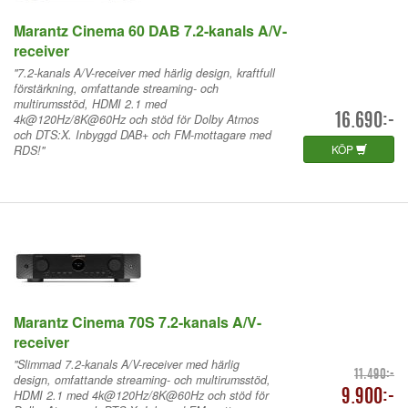
Marantz Cinema 60 DAB 7.2-kanals A/V-
receiver
"7.2-kanals A/V-receiver med härlig design, kraftfull
förstärkning, omfattande streaming- och
multirumsstöd, HDMI 2.1 med
4k@120Hz/8K@60Hz och stöd för Dolby Atmos
16.690:-
och DTS:X. Inbyggd DAB+ och FM-mottagare med
KÖP
RDS!"
Marantz Cinema 70S 7.2-kanals A/V-
receiver
"Slimmad 7.2-kanals A/V-receiver med härlig
11.490:-
design, omfattande streaming- och multirumsstöd,
HDMI 2.1 med 4k@120Hz/8K@60Hz och stöd för
9.900:-