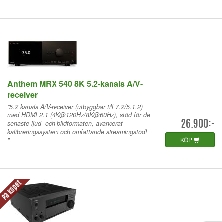
Anthem MRX 540 8K 5.2-kanals A/V-
receiver
"5.2 kanals A/V-receiver (utbyggbar till 7.2/5.1.2)
med HDMI 2.1 (4K@120Hz/8K@60Hz), stöd för de
senaste ljud- och bildformaten, avancerat
26.900:-
kalibreringssystem och omfattande streamingstöd!
KÖP
"
På köpet