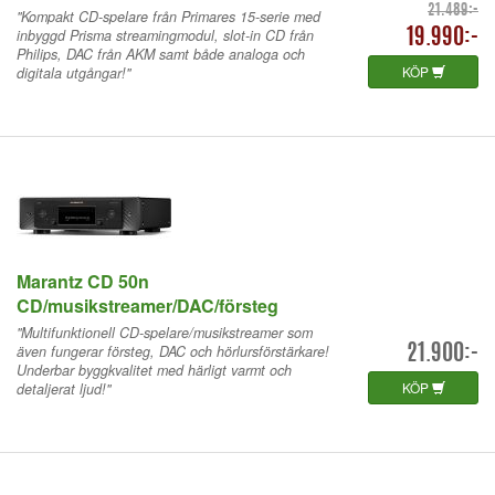
21.489:-
"Kompakt CD-spelare från Primares 15-serie med
inbyggd Prisma streamingmodul, slot-in CD från
19.990:-
Philips, DAC från AKM samt både analoga och
KÖP
digitala utgångar!"
Marantz CD 50n
CD/musikstreamer/DAC/försteg
"Multifunktionell CD-spelare/musikstreamer som
även fungerar försteg, DAC och hörlursförstärkare!
21.900:-
Underbar byggkvalitet med härligt varmt och
KÖP
detaljerat ljud!"