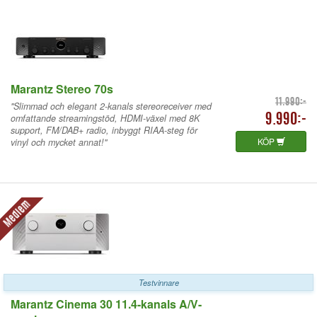
Marantz Stereo 70s
11.990:-
"Slimmad och elegant 2-kanals stereoreceiver med
omfattande streamingstöd, HDMI-växel med 8K
9.990:-
support, FM/DAB+ radio, inbyggt RIAA-steg för
KÖP
vinyl och mycket annat!"
Medlem
Testvinnare
Marantz Cinema 30 11.4-kanals A/V-