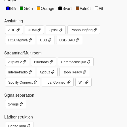
Blå
Grön
Orange
Svart
Valnöt
Vit
Anslutning
ARC
HDMI
Optisk
Phono-ingång
RCA/lågnivå
USB
USB-DAC
Streaming/Multiroom
Airplay 2
Bluetooth
Chromecast ljud
Internetradio
Qobuz
Roon Ready
Spotify Connect
Tidal Connect
Wifi
Signalseparation
2-vägs
Lådkonstruktion
Portad låda