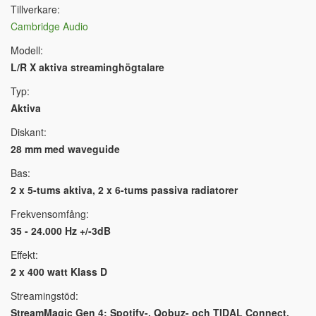
Tillverkare:
Cambridge Audio
Modell:
L/R X aktiva streaminghögtalare
Typ:
Aktiva
Diskant:
28 mm med waveguide
Bas:
2 x 5-tums aktiva, 2 x 6-tums passiva radiatorer
Frekvensomfång:
35 - 24.000 Hz +/-3dB
Effekt:
2 x 400 watt Klass D
Streamingstöd:
StreamMagic Gen 4: Spotify-, Qobuz- och TIDAL Connect,