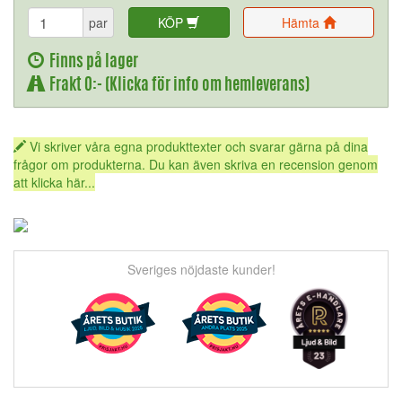
par
KÖP
Hämta
Finns på lager
Frakt 0:- (Klicka för info om hemleverans)
Vi skriver våra egna produkttexter och svarar gärna på dina
frågor om produkterna. Du kan även skriva en recension genom
att klicka här...
Sveriges nöjdaste kunder!