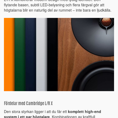
flytande basen, subtil LED-belysning och flera färgval gör att
högtalarna blir en naturlig del av rummet – inte bara en ljudkälla.
Fördelar med Cambridge L/R X
Den stora styrkan ligger i att du får ett
komplett high-end
system i ett par högtalare
. Kombinationen av kraftfull