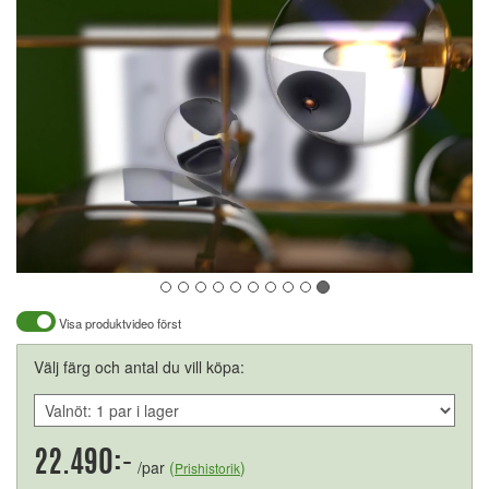
Visa produktvideo först
Välj färg och antal du vill köpa:
22.490:-
/par
(
)
Prishistorik