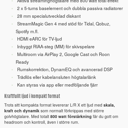
Aktiva streaminghögtalare med 800 watt total effekt
2 x 5-tums baselement och dubbla passiva radiatorer
28 mm specialutvecklad diskant
StreamMagic Gen 4 med stöd för Tidal, Qobuz,
Spotify m.fl.
HDMI eARC för TV-ljud
Inbyggt RIAA-steg (MM) för skivspelare
Multiroom via AirPlay 2, Google Cast och Roon
Ready
Rumskorrektion, DynamEQ och avancerad DSP
Trådlös eller kabelansluten högtalarlänk
Kan styras via app eller medföljande fjärr
Kraftfullt ljud i kompakt format
Trots sitt kompakta format levererar L/R X ett ljud med
skala,
kraft och dynamik
som normalt förknippas med större
golvhögtalare. Med totalt
800 watt förstärkning
får du gott om
headroom och kontroll, även i större rum.