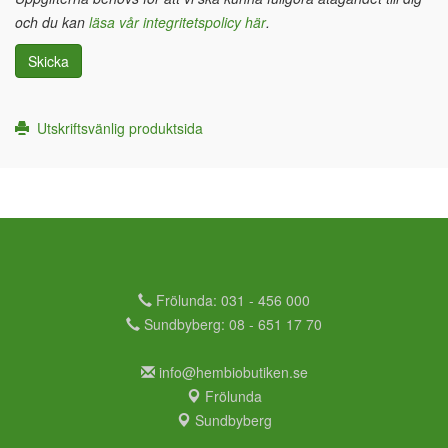
och du kan
läsa vår integritetspolicy här
.
Skicka
Utskriftsvänlig produktsida
Frölunda: 031 - 456 000
Sundbyberg: 08 - 651 17 70
info@hembiobutiken.se
Frölunda
Sundbyberg