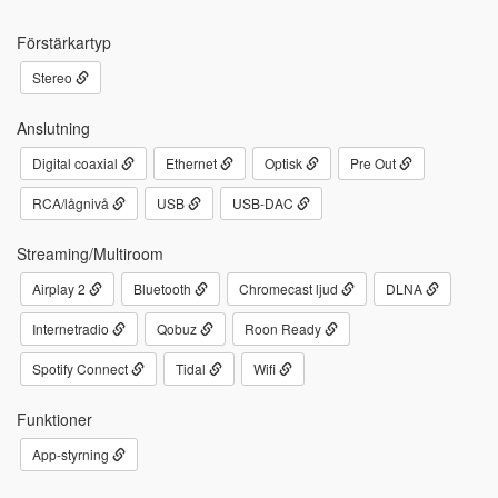
Förstärkartyp
Stereo
Anslutning
Digital coaxial
Ethernet
Optisk
Pre Out
RCA/lågnivå
USB
USB-DAC
Streaming/Multiroom
Airplay 2
Bluetooth
Chromecast ljud
DLNA
Internetradio
Qobuz
Roon Ready
Spotify Connect
Tidal
Wifi
Funktioner
App-styrning