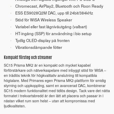
Chromecast, AirPlay2, Bluetooth och Roon Ready
ESS ES9028Q2M DAC, upp till 24bit/384kHz
Stöd för WiSA Wireless Speaker
Variabel eller fast lågnivåutgång (valbart)
HT-ingång (SSP) för användning i bio setup
Tydlig OLED-display på fronten
Vibrationsdämpande fötter
Kompakt försteg och streamer
SC15 Prisma MK2 är en kompakt och mycket kapabel
förförstärkare och nätverksspelare med inbyggt stöd för WiSA –
en trådlös teknik för högkvalitativ anslutning till kompatibla
högtalare. Med Primares egen Prisma MK2-plattform för smidig
styrning och uppkoppling, samt en avancerad DAC, kombinerar
SC15 modern funktionalitet med tidlös design. Tack vare det nätta
formatet i trekvartsbredd är den lätt att placera och passar in i
nästan vilket rum som helst – utan att kompromissa med
ljudkvaliteten.