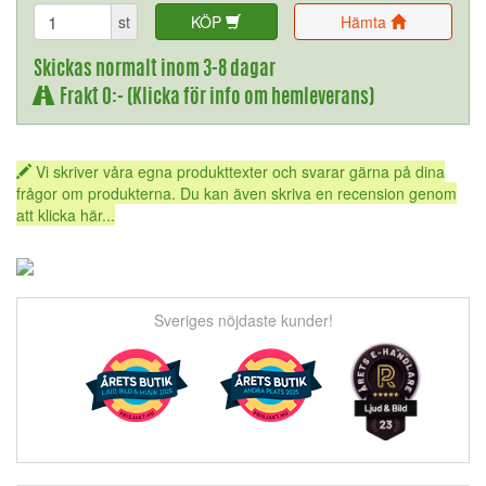
st
KÖP
Hämta
Skickas normalt inom 3-8 dagar
Frakt 0:- (Klicka för info om hemleverans)
Vi skriver våra egna produkttexter och svarar gärna på dina
frågor om produkterna. Du kan även skriva en recension genom
att klicka här...
Sveriges nöjdaste kunder!