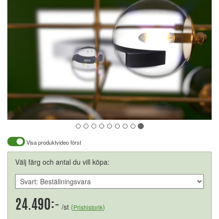
Visa produktvideo först
Välj färg och antal du vill köpa:
24.490:-
/st
(
)
Prishistorik