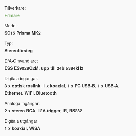
Tillverkare:
Primare
Modell:
SC15 Prisma MK2
Typ:
Stereoförsteg
D/A-Omvandlare:
ESS ES9028Q2M, upp till 24bit/384kHz
Digitala ingångar:
3 x optisk toslink, 1 x koaxial, 1 x PC USB-B, 1 x USB-A,
Ethernet, WiFi, Bluetooth
Analoga ingångar:
2 x stereo RCA, 12V-trigger, IR, RS232
Digitala utgångar:
1 x koaxial, WiSA