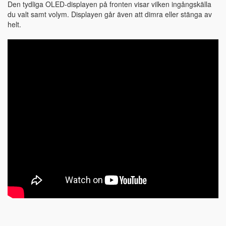
Den tydliga OLED-displayen på fronten visar vilken ingångskälla
du valt samt volym. Displayen går även att dimra eller stänga av
helt.