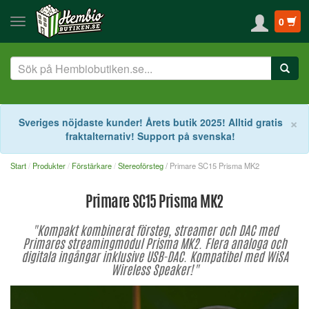
0
S
×
Sveriges nöjdaste kunder! Årets butik 2025! Alltid gratis
fraktalternativ! Support på svenska!
Start
Produkter
Förstärkare
Stereoförsteg
/ Primare SC15 Prisma MK2
Primare SC15 Prisma MK2
"Kompakt kombinerat försteg, streamer och DAC med
Primares streamingmodul Prisma MK2. Flera analoga och
digitala ingångar inklusive USB-DAC. Kompatibel med WiSA
Wireless Speaker!"