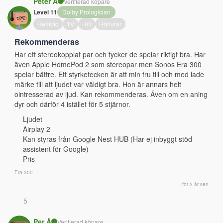
Peter A
Verifierad köpare
Level 11
Dolby Prologician
Hembio
TV
Hifi
Hörlurar
Rekommenderas
Har ett stereokopplat par och tycker de spelar riktigt bra. Har 
även Apple HomePod 2 som stereopar men Sonos Era 300 
spelar bättre. Ett styrketecken är att min fru till och med lade 
märke till att ljudet var väldigt bra. Hon är annars helt 
ointresserad av ljud. Kan rekommenderas. Även om en aning 
dyr och därför 4 istället för 5 stjärnor.
Ljudet
Airplay 2
Kan styras från Google Nest HUB (Har ej inbyggt stöd
assistent för Google)
Pris
Era 300
för 2 år sen
5
Per Å
Verifierad köpare