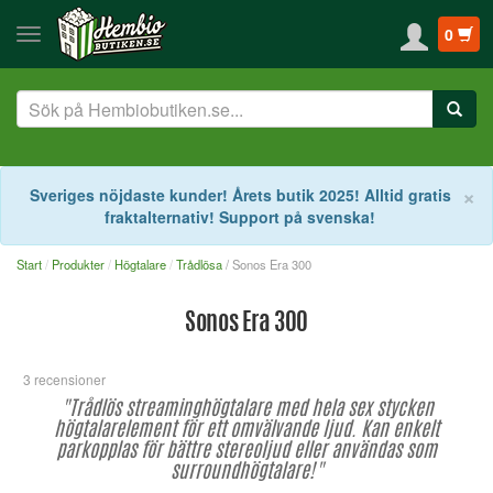
0
S
×
Sveriges nöjdaste kunder! Årets butik 2025! Alltid gratis
fraktalternativ! Support på svenska!
Start
Produkter
Högtalare
Trådlösa
/ Sonos Era 300
Sonos Era 300
3 recensioner
"Trådlös streaminghögtalare med hela sex stycken
högtalarelement för ett omvälvande ljud. Kan enkelt
parkopplas för bättre stereoljud eller användas som
surroundhögtalare!"