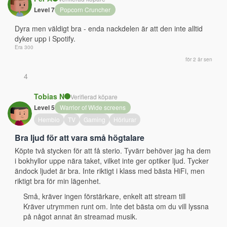
Level 7
Popcorn Cruncher
Dyra men väldigt bra - enda nackdelen är att den inte alltid 
dyker upp i Spotify.
Era 300
för 2 år sen
4
Tobias N
Verifierad köpare
Level 5
Warrior of Wide screens
Hembio
TV
Gaming
Hörlurar
Bra ljud för att vara små högtalare
Köpte två stycken för att få sterio. Tyvärr behöver jag ha dem 
i bokhyllor uppe nära taket, vilket inte ger optiker ljud. Tycker 
ändock ljudet är bra. Inte riktigt i klass med bästa HiFi, men 
riktigt bra för min lägenhet.
Små, kräver ingen förstärkare, enkelt att stream till
Kräver utrymmen runt om. Inte det bästa om du vill lyssna
på något annat än streamad musik.