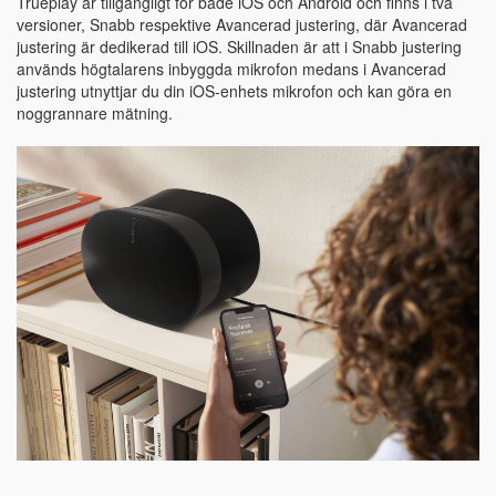
Trueplay är tillgängligt för både iOS och Android och finns i två
versioner, Snabb respektive Avancerad justering, där Avancerad
justering är dedikerad till iOS. Skillnaden är att i Snabb justering
används högtalarens inbyggda mikrofon medans i Avancerad
justering utnyttjar du din iOS-enhets mikrofon och kan göra en
noggrannare mätning.