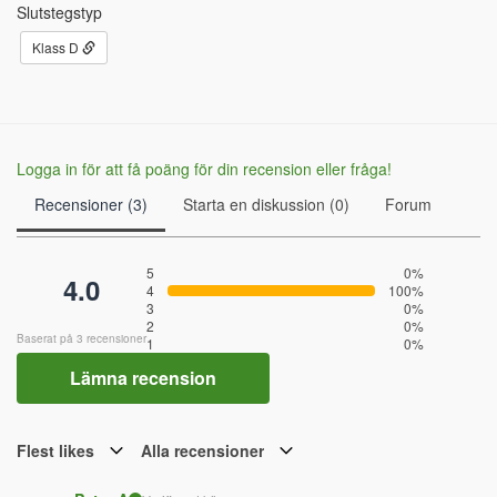
Slutstegstyp
Klass D
Logga in för att få poäng för din recension eller fråga!
Recensioner (3)
Starta en diskussion (0)
Forum
5
0%
4.0
4
100%
3
0%
2
0%
Baserat på 3 recensioner
1
0%
Lämna recension
Flest likes
Alla recensioner