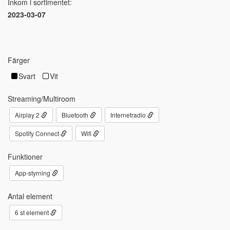
Inkom i sortimentet:
2023-03-07
Färger
Svart
Vit
Streaming/Multiroom
Airplay 2
Bluetooth
Internetradio
Spotify Connect
Wifi
Funktioner
App-styrning
Antal element
6 st element