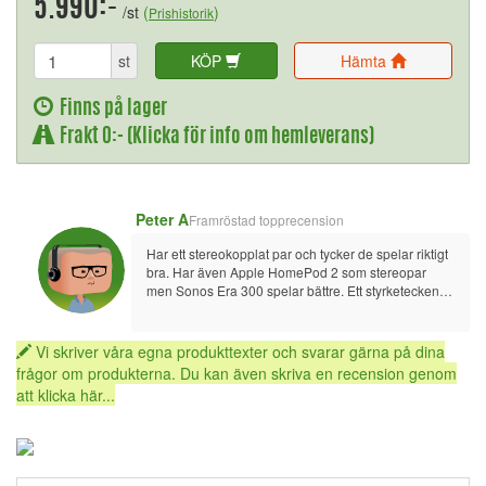
5.990:-
/st
(
)
Prishistorik
st
KÖP
Hämta
Finns på lager
Frakt 0:- (Klicka för info om hemleverans)
Peter A
Framröstad topprecension
Har ett stereokopplat par och tycker de spelar riktigt 
bra. Har även Apple HomePod 2 som stereopar 
men Sonos Era 300 spelar bättre. Ett styrketecken är 
att min fru till och med lade märke till att ljudet var 
väldigt bra. Hon är annars helt ointresserad av ljud. 
Kan rekommenderas. Även om en aning dyr och 
Vi skriver våra egna produkttexter och svarar gärna på dina
därför 4 istället för 5 stjärnor.
frågor om produkterna. Du kan även skriva en recension genom
att klicka här...