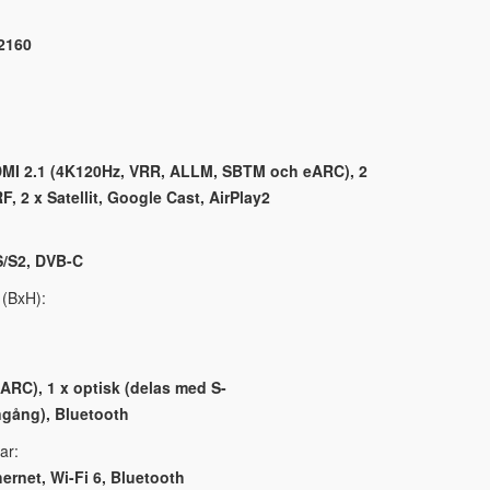
2160
DMI 2.1 (4K120Hz, VRR, ALLM, SBTM och eARC), 2
F, 2 x Satellit, Google Cast, AirPlay2
S/S2, DVB-C
 (BxH):
ARC), 1 x optisk (delas med S-
ngång), Bluetooth
ar:
hernet, Wi-Fi 6, Bluetooth