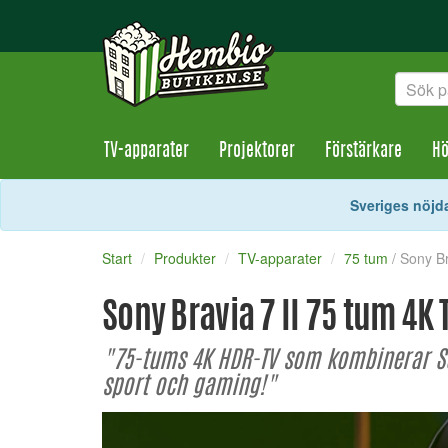
TV-apparater
Projektorer
Förstärkare
Hö
Sveriges nöjda
Start
Produkter
TV-apparater
75 tum
/ Sony B
Sony Bravia 7 II 75 tum 4K
"75-tums 4K HDR-TV som kombinerar Son
sport och gaming!"