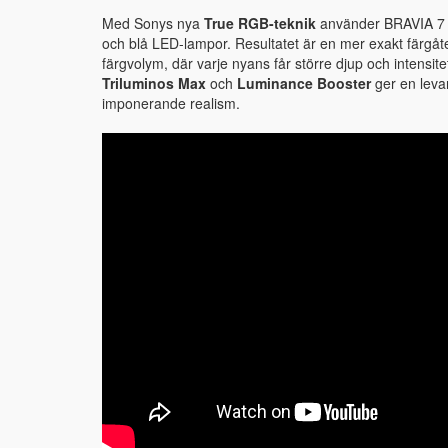
Med Sonys nya
True RGB-teknik
använder BRAVIA 7 II
och blå LED-lampor. Resultatet är en mer exakt färgåt
färgvolym, där varje nyans får större djup och intensi
Triluminos Max
och
Luminance Booster
ger en leva
imponerande realism.