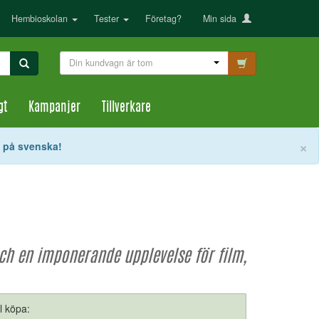
Hembioskolan
Tester
Företag?
Min sida
Din kundvagn är tom
gt
Kampanjer
Tillverkare
S
×
t på svenska!
ch en imponerande upplevelse för film,
ll köpa: