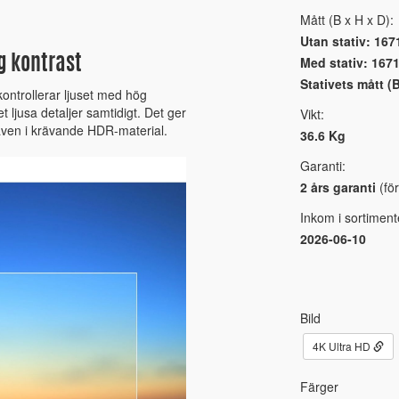
Mått (B x H x D):
Utan stativ: 167
Med stativ: 1671
g kontrast
Stativets mått 
ontrollerar ljuset med hög
 ljusa detaljer samtidigt. Det ger
Vikt:
 även i krävande HDR-material.
36.6 Kg
Garanti:
2 års garanti
(för
Inkom i sortiment
2026-06-10
Bild
4K Ultra HD
Färger