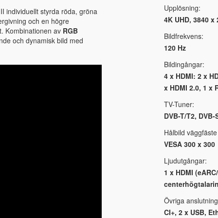
Upplösning:
 individuellt styrda röda, gröna
4K UHD, 3840 x 
ergivning och en högre
tet. Kombinationen av
RGB
Bildfrekvens:
nde och dynamisk bild med
120 Hz
Bildingångar:
4 x HDMI: 2 x H
x HDMI 2.0, 1 x R
TV-Tuner:
DVB-T/T2, DVB-
Hålbild väggfäste
VESA 300 x 300
Ljudutgångar:
1 x HDMI (eARC/
centerhögtalari
Övriga anslutning
CI+, 2 x USB, Et