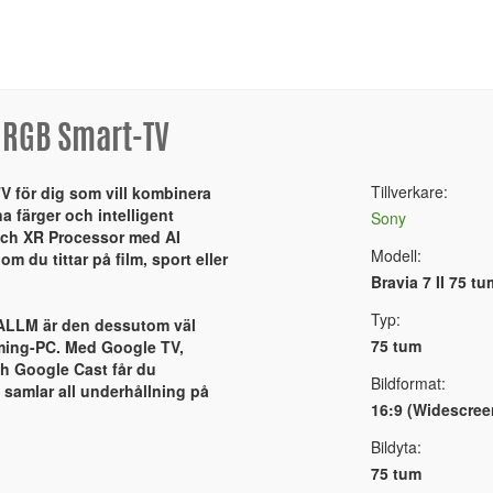
e RGB Smart-TV
Tillverkare:
V för dig som vill kombinera
a färger och intelligent
Sony
och XR Processor med AI
Modell:
 du tittar på film, sport eller
Bravia 7 II 75 
Typ:
h ALLM är den dessutom väl
75 tum
aming-PC. Med Google TV,
ch Google Cast får du
Bildformat:
samlar all underhållning på
16:9 (Widescree
Bildyta:
75 tum