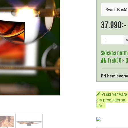
Svart: Bestä
37.990:-
s
Skickas norm
Frakt 0:- 
Fri hemlevera
Vi skriver våra
om produkterna. 
här...