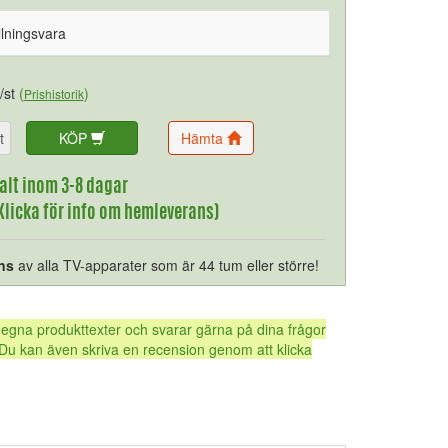
llningsvara
/st
(
)
Prishistorik
t
KÖP
Hämta
alt inom 3-8 dagar
(Klicka för info om hemleverans)
ns
av alla TV-apparater som är 44 tum eller större!
 egna produkttexter och svarar gärna på dina frågor
Du kan även skriva en recension genom att klicka