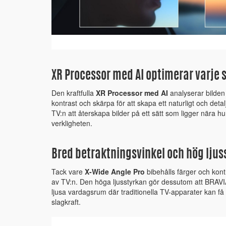
XR Processor med AI optimerar varje 
Den kraftfulla
XR Processor med AI
analyserar bilden i
kontrast och skärpa för att skapa ett naturligt och detalj
TV:n att återskapa bilder på ett sätt som ligger nära h
verkligheten.
Bred betraktningsvinkel och hög ljus
Tack vare
X-Wide Angle Pro
bibehålls färger och kontr
av TV:n. Den höga ljusstyrkan gör dessutom att BRAVIA
ljusa vardagsrum där traditionella TV-apparater kan få
slagkraft.