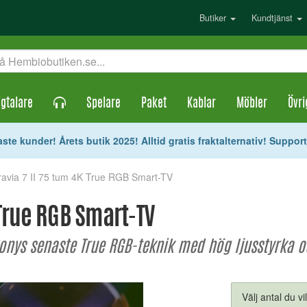
Butiker
Kundtjänst
gtalare
Spelare
Paket
Kablar
Möbler
Övri
ste kunder! Årets butik 2025! Alltid gratis fraktalternativ! Suppor
ravia 7 II 75 tum 4K True RGB Smart-TV
 True RGB Smart-TV
ys senaste True RGB-teknik med hög ljusstyrka o
Välj antal du vi