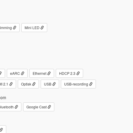
 Dimming
Mini LED
eARC
Ethernet
HDCP 2.3
I 2.1
Optisk
USB
USB-recording
oom
luetooth
Google Cast