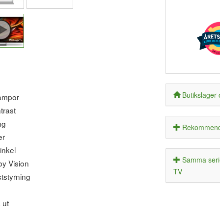
Butikslager 
ampor
trast
ng
Rekommende
er
inkel
Samma serie
y Vision
TV
tstyrning
 ut