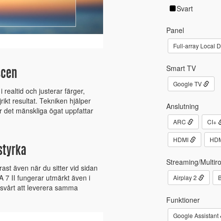
Svart
Panel
Full-array Local
Smart TV
scen
Google TV
 realtid och justerar färger,
rikt resultat. Tekniken hjälper
Anslutning
ur det mänskliga ögat uppfattar
ARC
CI+
HDMI
HDM
styrka
Streaming/Multir
ast även när du sitter vid sidan
 7 II fungerar utmärkt även i
Airplay 2
B
 svårt att leverera samma
Funktioner
Google Assistant