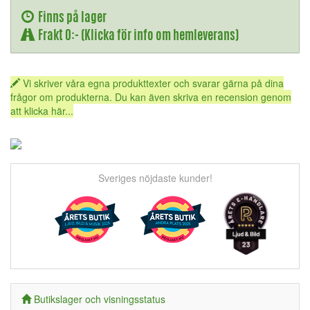
Finns på lager
Frakt 0:- (Klicka för info om hemleverans)
Vi skriver våra egna produkttexter och svarar gärna på dina
frågor om produkterna. Du kan även skriva en recension genom
att klicka här...
Sveriges nöjdaste kunder!
Butikslager och visningsstatus