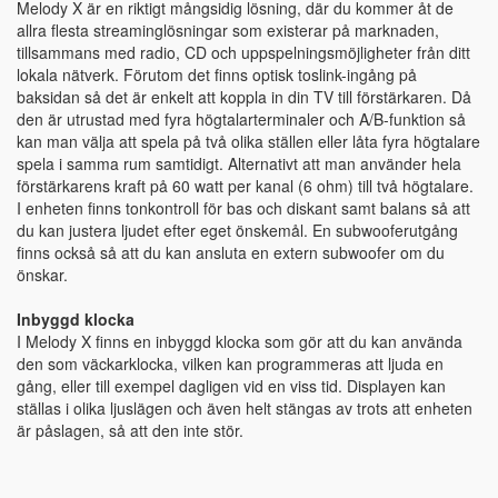
Melody X är en riktigt mångsidig lösning, där du kommer åt de
allra flesta streaminglösningar som existerar på marknaden,
tillsammans med radio, CD och uppspelningsmöjligheter från ditt
lokala nätverk. Förutom det finns optisk toslink-ingång på
baksidan så det är enkelt att koppla in din TV till förstärkaren. Då
den är utrustad med fyra högtalarterminaler och A/B-funktion så
kan man välja att spela på två olika ställen eller låta fyra högtalare
spela i samma rum samtidigt. Alternativt att man använder hela
förstärkarens kraft på 60 watt per kanal (6 ohm) till två högtalare.
I enheten finns tonkontroll för bas och diskant samt balans så att
du kan justera ljudet efter eget önskemål. En subwooferutgång
finns också så att du kan ansluta en extern subwoofer om du
önskar.
Inbyggd klocka
I Melody X finns en inbyggd klocka som gör att du kan använda
den som väckarklocka, vilken kan programmeras att ljuda en
gång, eller till exempel dagligen vid en viss tid. Displayen kan
ställas i olika ljuslägen och även helt stängas av trots att enheten
är påslagen, så att den inte stör.