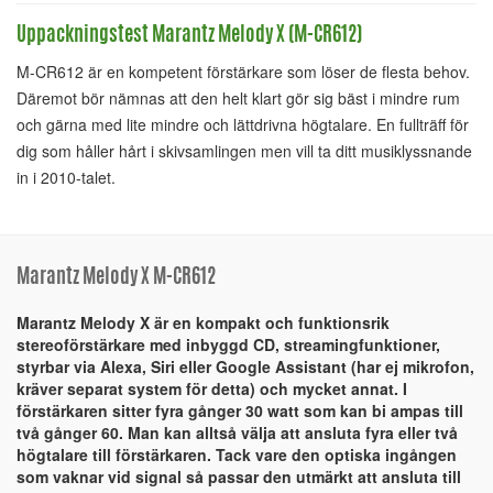
Uppackningstest Marantz Melody X (M-CR612)
M-CR612 är en kompetent förstärkare som löser de flesta behov.
Däremot bör nämnas att den helt klart gör sig bäst i mindre rum
och gärna med lite mindre och lättdrivna högtalare. En fullträff för
dig som håller hårt i skivsamlingen men vill ta ditt musiklyssnande
in i 2010-talet.
Marantz Melody X M-CR612
Marantz Melody X är en kompakt och funktionsrik
stereoförstärkare med inbyggd CD, streamingfunktioner,
styrbar via Alexa, Siri eller Google Assistant (har ej mikrofon,
kräver separat system för detta) och mycket annat. I
förstärkaren sitter fyra gånger 30 watt som kan bi ampas till
två gånger 60. Man kan alltså välja att ansluta fyra eller två
högtalare till förstärkaren. Tack vare den optiska ingången
som vaknar vid signal så passar den utmärkt att ansluta till