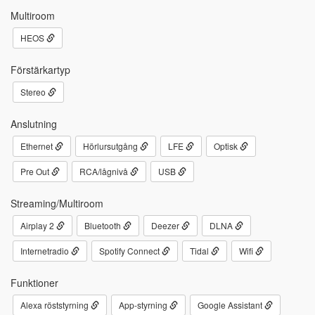
Multiroom
HEOS
Förstärkartyp
Stereo
Anslutning
Ethernet
Hörlursutgång
LFE
Optisk
Pre Out
RCA/lågnivå
USB
Streaming/Multiroom
Airplay 2
Bluetooth
Deezer
DLNA
Internetradio
Spotify Connect
Tidal
Wifi
Funktioner
Alexa röststyrning
App-styrning
Google Assistant