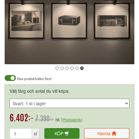
Visa produktvideo först
Välj färg och antal du vill köpa:
6.402:-
7.390:-
/st
(
)
Prishistorik
st
KÖP
Hämta