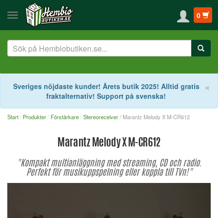
0
S
×
Sveriges nöjdaste kunder! Årets butik 2025! Alltid gratis
fraktalternativ! Support på svenska!
Start
Produkter
Förstärkare
Stereoreceiver
/ Marantz Melody X M-CR612
Marantz Melody X M-CR612
"Kompakt multianläggning med streaming, CD och radio.
Perfekt för musikuppspelning eller koppla till TVn!"