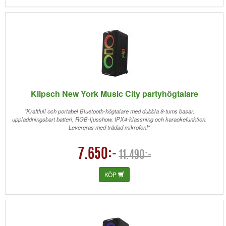
Klipsch New York Music City partyhögtalare
"Kraftfull och portabel Bluetooth-högtalare med dubbla 8-tums basar,
uppladdningsbart batteri, RGB-ljusshow, IPX4-klassning och karaokefunktion.
Levereras med trådad mikrofon!"
7.650:-
11.490:-
KÖP