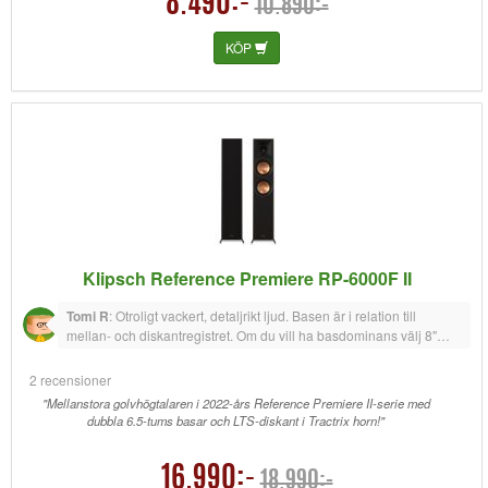
8.490:-
10.890:-
det den ska. Och jag har antagligen otur med just mitt par men efter
5 månaders användning så är "mastern" på väg till verkstad en
andra gång efter att ljudet slutat fungera igen.
KÖP
Klipsch Reference Premiere RP-6000F II
Tomi R
:
Otroligt vackert, detaljrikt ljud. Basen är i relation till
mellan- och diskantregistret. Om du vill ha basdominans välj 8"
versionen eller större baselement. För min trea är dessa högtalare
perfekta.
2 recensioner
"Mellanstora golvhögtalaren i 2022-års Reference Premiere II-serie med
dubbla 6.5-tums basar och LTS-diskant i Tractrix horn!"
16.990:-
18.990:-