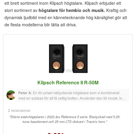
ett brett sortiment inom Klipsch högtalare. Klipsch erbjuder ett
stort sortiment av
högtalare för hembio och musik.
Kraftig och
dynamisk ljudbild med en kännetecknande hög känslighet gör att
de flesta modellerna blir lätta att driva.
Klipsch Reference II R-50M
Peter A
:
En för priset välljudande högtalare som vi kombinerat
med en subbas för att få vettig botten. Använder den till musik, tv
och film i 2.1-konfiguration och tycker det låter bra.
2 recensioner
"Större stativhögtalaren i 2022-års Reference II serie. Bestyckad med 5.25-
tums baselement och 25 mm LTS-diskant i Tractrix horn."