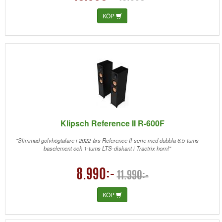
KÖP
Klipsch Reference II R-600F
"Slimmad golvhögtalare i 2022-års Reference II-serie med dubbla 6.5-tums
baselement och 1-tums LTS-diskant i Tractrix horn!"
8.990:-
11.990:-
KÖP