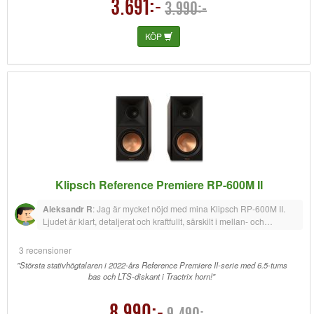
3.691:-
3.990:-
KÖP
Klipsch Reference Premiere RP-600M II
Aleksandr R
:
Jag är mycket nöjd med mina Klipsch RP-600M II.
Ljudet är klart, detaljerat och kraftfullt, särskilt i mellan- och
diskantområdet. Basen är imponerande för storleken. Designen är
stilren och känns premium. Rekommenderas varmt!
3 recensioner
"Största stativhögtalaren i 2022-års Reference Premiere II-serie med 6.5-tums
bas och LTS-diskant i Tractrix horn!"