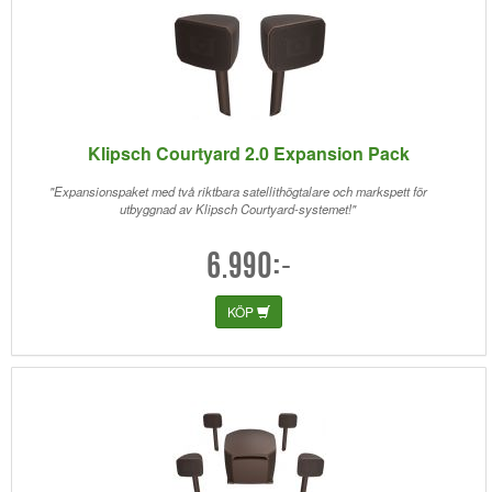
Klipsch Courtyard 2.0 Expansion Pack
"Expansionspaket med två riktbara satellithögtalare och markspett för
utbyggnad av Klipsch Courtyard-systemet!"
6.990:-
KÖP