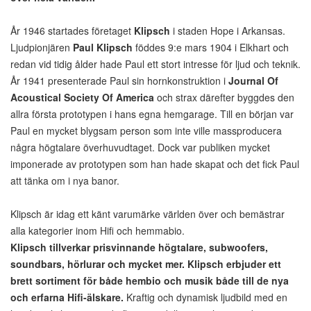
År 1946 startades företaget
Klipsch
i staden Hope i Arkansas.
Ljudpionjären
Paul Klipsch
föddes 9:e mars 1904 i Elkhart och
redan vid tidig ålder hade Paul ett stort intresse för ljud och teknik.
År 1941 presenterade Paul sin hornkonstruktion i
Journal Of
Acoustical Society Of America
och strax därefter byggdes den
allra första prototypen i hans egna hemgarage. Till en början var
Paul en mycket blygsam person som inte ville massproducera
några högtalare överhuvudtaget. Dock var publiken mycket
imponerade av prototypen som han hade skapat och det fick Paul
att tänka om i nya banor.
Klipsch är idag ett känt varumärke världen över och bemästrar
alla kategorier inom Hifi och hemmabio.
Klipsch tillverkar prisvinnande högtalare, subwoofers,
soundbars, hörlurar och mycket mer. Klipsch erbjuder ett
brett sortiment för både hembio och musik både till de nya
och erfarna Hifi-älskare.
Kraftig och dynamisk ljudbild med en