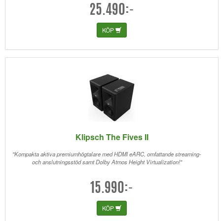
25.490:-
KÖP
Klipsch The Fives II
"Kompakta aktiva premiumhögtalare med HDMI eARC, omfattande streaming-
och anslutningsstöd samt Dolby Atmos Height Virtualization!"
15.990:-
KÖP