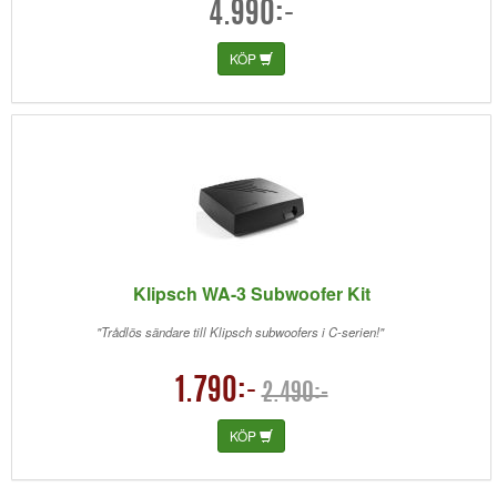
4.990:-
KÖP
Klipsch WA-3 Subwoofer Kit
"Trådlös sändare till Klipsch subwoofers i C-serien!"
1.790:-
2.490:-
KÖP