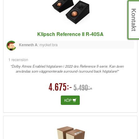
Kontakt
Klipsch Reference II R-40SA
Kenneth A
:
mycket bra
1 recension
"Dolby Atmos Enabled högtalaren i 2022-års Reference II-serie. Kan även
användas som väggmonterade surround-/surround back högtalare!"
4.675:-
5.490:-
KÖP