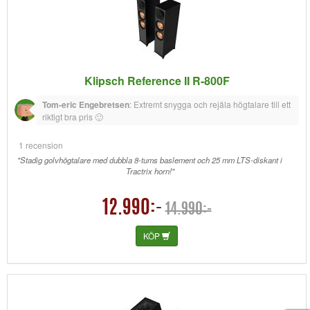
Klipsch Reference II R-800F
Tom-eric Engebretsen
:
Extremt snygga och rejäla högtalare till ett
riktigt bra pris 🙂
1 recension
"Stadig golvhögtalare med dubbla 8-tums baslement och 25 mm LTS-diskant i
Tractrix horn!"
12.990:-
14.990:-
KÖP