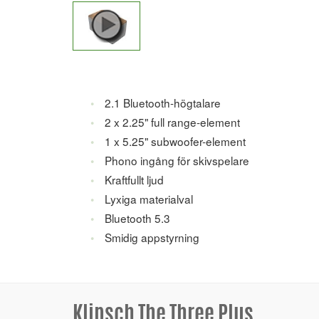
2.1 Bluetooth-högtalare
2 x 2.25" full range-element
1 x 5.25" subwoofer-element
Phono ingång för skivspelare
Kraftfullt ljud
Lyxiga materialval
Bluetooth 5.3
Smidig appstyrning
Klipsch The Three Plus