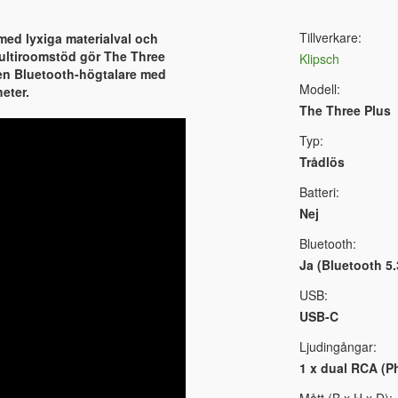
Tillverkare:
med lyxiga materialval och
multiroomstöd gör The Three
Klipsch
er en Bluetooth-högtalare med
Modell:
eter.
The Three Plus
Typ:
Trådlös
Batteri:
Nej
Bluetooth:
Ja (Bluetooth 5.
USB:
USB-C
Ljudingångar:
1 x dual RCA (P
Mått (B x H x D):