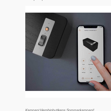
Kampanj:Hembiobutikens Sommarkampanj!