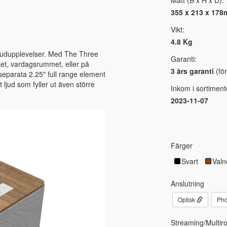
355 x 213 x 17
Vikt:
4.8 Kg
 ljudupplevelser. Med The Three
Garanti:
öket, vardagsrummet, eller på
3 års garanti
(för
 separata 2.25" full range element
 ljud som fyller ut även större
Inkom i sortiment
2023-11-07
Färger
Svart
Valn
Anslutning
Optisk
Pho
Streaming/Multir