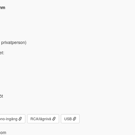
8mm
 privatperson)
et:
öt
no-ingång
RCA/lågnivå
USB
oom