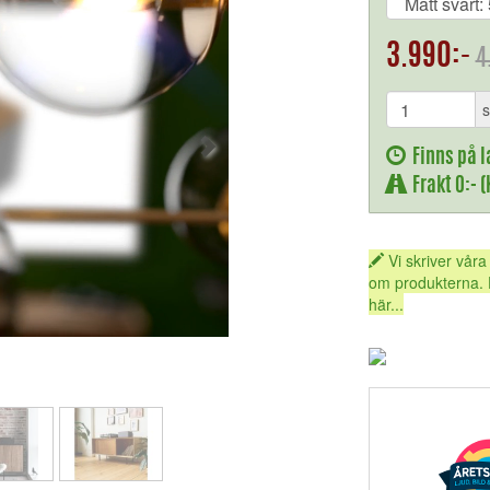
3.990:-
4
s
Finns på l
Frakt 0:- 
Vi skriver våra
om produkterna. 
här...