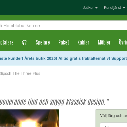
Butiker
Kundtjänst
gtalare
Spelare
Paket
Kablar
Möbler
Övri
ste kunder! Årets butik 2025! Alltid gratis fraktalternativ! Suppor
Klipsch The Three Plus
ponerande ljud och snygg klassisk design."
Välj färg och an