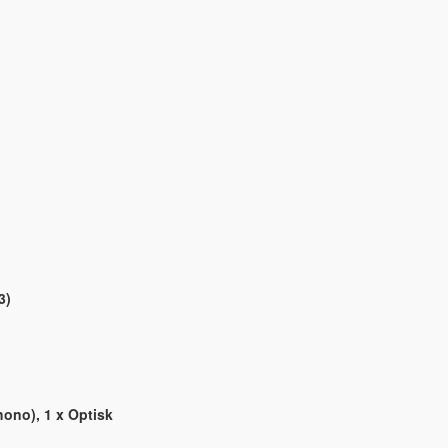
3)
hono), 1 x Optisk