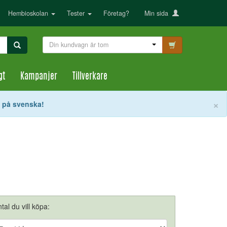
Hembioskolan
Tester
Företag?
Min sida
Din kundvagn är tom
gt
Kampanjer
Tillverkare
S
×
t på svenska!
tal du vill köpa: