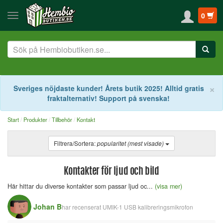
0
S
×
Sveriges nöjdaste kunder! Årets butik 2025! Alltid gratis
fraktalternativ! Support på svenska!
Start
Produkter
Tillbehör
Kontakt
Filtrera/Sortera:
popularitet (mest visade)
Kontakter för ljud och bild
Här hittar du diverse kontakter som passar ljud oc...
(visa mer)
Johan B
har recenserat
UMIK-1 USB kalibreringsmikrofon