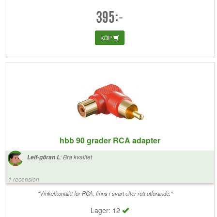
395:-
KÖP
hbb 90 grader RCA adapter
:
Bra kvalitet
Leif-göran L
1 recension
"Vinkelkontakt för RCA, finns i svart eller rött utförande."
Lager: 12