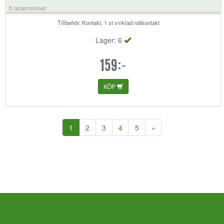
5 recensioner
Tillbehör, Kontakt, 1 st vinklad nätkontakt
Lager: 6
159:-
KÖP
(current)
1
2
3
4
5
»