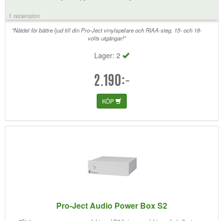
kunde lyft ljudet ett snäpp till. För mig blev ju nyfikenhet om Pro-Jects
egna anpassade strömkälla kunde lyfta ljudkvalitén på mitt enklare
1 recension
försteg för svår att motstå. Och jo, det är skillnad. Och som bonus matar
jag även skivspelaren från denna källa.
"Nätdel för bättre ljud till din Pro-Ject vinylspelare och RIAA-steg. 15- och 18-
volts utgångar!"
Lager: 2
2.190:-
KÖP
Pro-Ject Audio Power Box S2