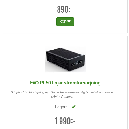
890:-
KÖP
FiiO PL50 linjär strömförsörjning
"Linjär strömförsörjning med toroidtransformator, låg brusnivå och valbar
12V/15V utgång"
Lager: 1
1.990:-