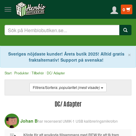
0
S
×
Sveriges nöjdaste kunder! Årets butik 2025! Alltid gratis
fraktalternativ! Support på svenska!
Start
Produkter
Tillbehör
DC/ Adapter
Filtrera/Sortera:
popularitet (mest visade)
DC/ Adapter
Johan B
har recenserat
UMIK-1 USB kalibreringsmikrofon
Köpte för att använda tillsammans med REW för att få fram 