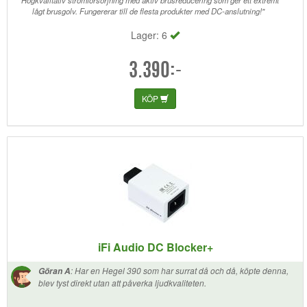
"Högkvalitativ strömförsörjning med aktiv brusreducering som ger ett extremt
lågt brusgolv. Fungererar till de flesta produkter med DC-anslutning!"
Lager: 6
3.390:-
KÖP
iFi Audio DC Blocker+
:
Har en Hegel 390 som har surrat då och då, köpte denna,
Göran A
blev tyst direkt utan att påverka ljudkvaliteten.