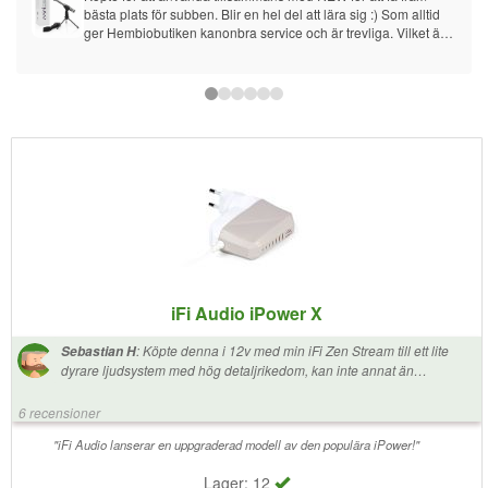
bästa plats för subben. Blir en hel del att lära sig :) Som alltid 
ger Hembiobutiken kanonbra service och är trevliga. Vilket är 
det viktigaste.
iFi Audio iPower X
:
Köpte denna i 12v med min iFi Zen Stream till ett lite
Sebastian H
dyrare ljudsystem med hög detaljrikedom, kan inte annat än
rekommendera! Har den för tillfället i ett litet råttbo av ström och
signalkablar bakom stereon men hör inte ett endaste missljud, allt låter
6 recensioner
över förväntan! Önskar bara ljuset inte fanns där, onödigt, lite tejp
fixade det.
"iFi Audio lanserar en uppgraderad modell av den populära iPower!"
Lager: 12