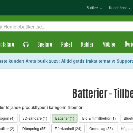
Butiker
Kundtjänst
gtalare
Spelare
Paket
Kablar
Möbler
Övri
ste kunder! Årets butik 2025! Alltid gratis fraktalternativ! Suppor
Batterier - Till
der följande produkttyper i kategorin tillbehör:
ögon (4)
3D-sändare (1)
Batterier (1)
Bio & filmtillbehör (1)
Bluet
filter (2)
Dämpning (55)
Fjärrkontroll (24)
Grenuttag (38)
Högtala