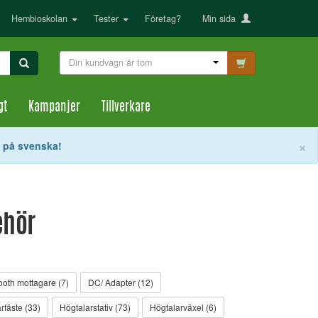
Hembioskolan
Tester
Företag?
Min sida
Din kundvagn är tom
gt
Kampanjer
Tillverkare
S
×
t på svenska!
behör
ooth mottagare (7)
DC/ Adapter (12)
rfäste (33)
Högtalarstativ (73)
Högtalarväxel (6)