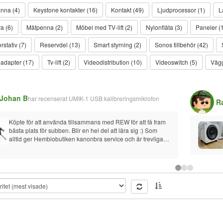
nna (4)
Keystone kontakter (16)
Kontakt (49)
Ljudprocessor (1)
L
a (6)
Mätpenna (2)
Möbel med TV-lift (2)
Nylonfläta (3)
Paneler (
rstativ (7)
Reservdel (13)
Smart styrning (2)
Sonos tillbehör (42)
 adapter (17)
Tv-lift (2)
Videodistribution (10)
Videoswitch (5)
Vägg
Johan B
har recenserat
UMIK-1 USB kalibreringsmikrofon
R
Köpte för att använda tillsammans med REW för att få fram 
bästa plats för subben. Blir en hel del att lära sig :) Som 
alltid ger Hembiobutiken kanonbra service och är trevliga. 
Vilket är det viktigaste.