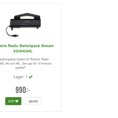
erts Radio Batteripack Stream
93i/94i/94L
ddningsbart batteri till Roberts Radio
3i, 94i och 94L. Ger upp till 10 timmars
speltid!"
Lager: 1
990:-
KÖP
Jämför