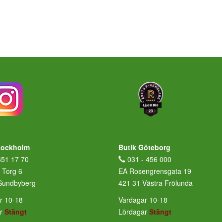
tockholm
Butik Göteborg
651 17 70
031 - 456 000
 Torg 6
EA Rosengrensgata 19
Sundbyberg
421 31 Västra Frölunda
r 10-18
Vardagar 10-18
ar
Stängt
Lördagar
Stängt