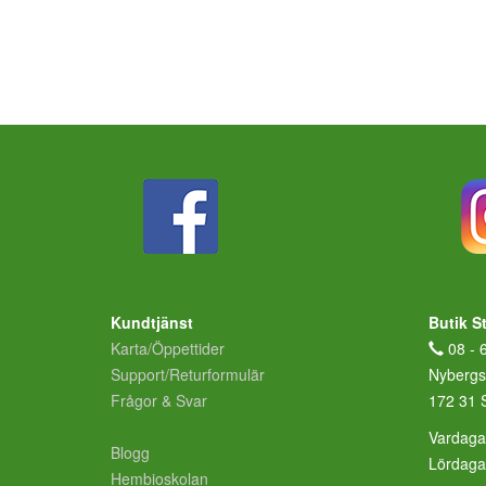
Kundtjänst
Butik S
Karta/Öppettider
08 - 
Support/Returformulär
Nybergs
Frågor & Svar
172 31 
Vardaga
Blogg
Lördag
Hembioskolan