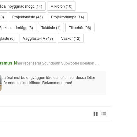
åda inbyggnadshögt. (14)
Mikrofon (10)
10)
Projektorfäste (45)
Projektorlampa (14)
Spikesunderlägg (3)
Takfäste (1)
Tillbehör (96)
fäste (6)
Väggfäste-TV (49)
Väskor (12)
asmus N
Richar
har recenserat
Soundpath Subwoofer Isolation dämpfötter
La örat mot betongväggen före och efter, tror dessa fötter 
Väldi
gör enormt stor skillnad. Rekommenderas!