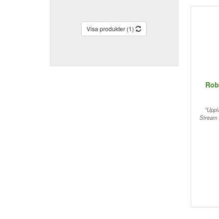
Visa produkter (1)
Rob
"Uppla
Stream 9