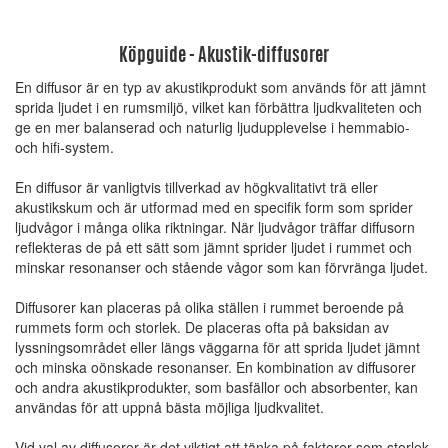
Köpguide - Akustik-diffusorer
En diffusor är en typ av akustikprodukt som används för att jämnt
sprida ljudet i en rumsmiljö, vilket kan förbättra ljudkvaliteten och
ge en mer balanserad och naturlig ljudupplevelse i hemmabio-
och hifi-system.
En diffusor är vanligtvis tillverkad av högkvalitativt trä eller
akustikskum och är utformad med en specifik form som sprider
ljudvågor i många olika riktningar. När ljudvågor träffar diffusorn
reflekteras de på ett sätt som jämnt sprider ljudet i rummet och
minskar resonanser och stående vågor som kan förvränga ljudet.
Diffusorer kan placeras på olika ställen i rummet beroende på
rummets form och storlek. De placeras ofta på baksidan av
lyssningsområdet eller längs väggarna för att sprida ljudet jämnt
och minska oönskade resonanser. En kombination av diffusorer
och andra akustikprodukter, som basfällor och absorbenter, kan
användas för att uppnå bästa möjliga ljudkvalitet.
Vid val av diffusorer är det viktigt att tänka på faktorer som storlek,