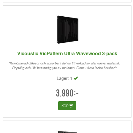
Vicoustic VicPattern Ultra Wavewood 3-pack
"Kombinerad diffusor och absorbent delvis tillverkad av återvunnet material.
Reptålig och UV-beständig yta av melamin. Finns i flera läcka finishar!"
Lager: 1
3.990:-
KÖP