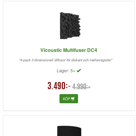
Vicoustic Multifuser DC4
"4-pack 3 dimensionell diffusor för diskant och mellanregister"
Lager: 5+
3.490:-
4.990:-
KÖP