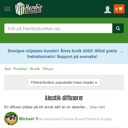
0
S
×
Sveriges nöjdaste kunder! Årets butik 2025! Alltid gratis
fraktalternativ! Support på svenska!
Start
Produkter
Akustik
Diffusor
Filtrera/Sortera:
popularitet (mest visade)
Akustik-diffusorer
En diffusor jobbar på ett annat sätt än en absorbe...
(visa mer)
Michael V
har recenserat
Cinema Round Premium 8-pack