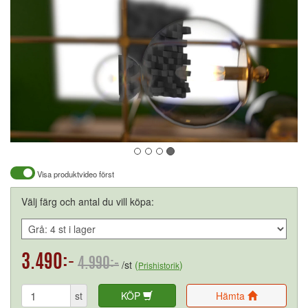
Visa produktvideo först
Välj färg och antal du vill köpa:
3.490:-
4.990:-
/st
(
)
Prishistorik
st
KÖP
Hämta