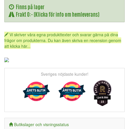
Finns på lager
Frakt 0:- (Klicka för info om hemleverans)
Vi skriver våra egna produkttexter och svarar gärna på dina
frågor om produkterna. Du kan även skriva en recension genom
att klicka här...
Sveriges nöjdaste kunder!
Butikslager och visningsstatus