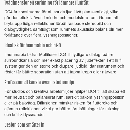
Tvådimensionell spridning för jämnare ljudfält
DC4 är konstruerad för att sprida ljud i två plan samtidigt, vilket
gör den effektiv även i mindre och medelstora rum. Genom att
bryta upp tidiga reflektioner förbättras både stereobild och
dialogtydlighet, samtidigt som rummets akustiska balans blir mer
förlåtande över flera lyssningspositioner.
Idealisk för hemmabio och hi-fi
I hemmabio bidrar Multifuser DC4 till tydligare dialog, bättre
surroundkänsla och mer exakt placering av ljudeffekter. I ett hi-fi-
system ger den en större och djupare ljudbild, där instrument och
röster får bättre separation utan att tappa kropp eller närvaro.
Professionell känsla även i studiomiljö
För studios och kreativa arbetsmiljöer hjälper DC4 till att skapa ett
mer neutralt och balanserat rum, särskilt bakom lyssningsposition
eller på bakvägg. Diffusionen minskar risken för fluttereko och
ojämna reflektioner, vilket ger bättre förutsättningar för mixning
och kritiskt lyssnande.
Design som smälter in