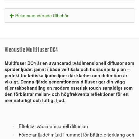
Rekommenderade tillbehör
Vicoustic Multifuser DC4
Multifuser DC4 är en avancerad tvådimensionell diffusor som
sprider ljudet jämnt i både vertikala och horisontella plan –
perfekt för kritiska ljudmiljöer där klarhet och definition är
viktigt. Denna fjärde generationens diffusor ger din vägg
eller takbehandling en modern estetisk touch samtidigt som
den förbättrar mellan- och högfrekventa reflektioner för ett
mer naturligt och luftigt ljud.
Effektiv tvådimensionell diffusion
Fördelar ljudet mjukt i rummet för bättre efterklang och