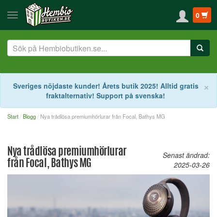
0
S
×
Sveriges nöjdaste kunder! Årets butik 2025! Alltid gratis
fraktalternativ! Support på svenska!
Start
Blogg
Nya trådlösa premiumhörlurar från Focal, Bathys MG
Nya trådlösa premiumhörlurar
Senast ändrad:
från Focal, Bathys MG
2025-03-26