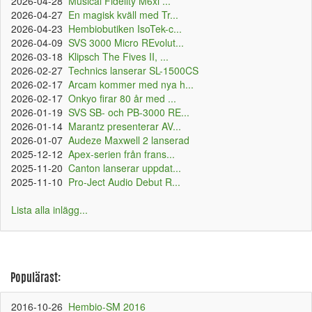
2026-04-28
Musical Fidelity M6xi ...
2026-04-27
En magisk kväll med Tr...
2026-04-23
Hembiobutiken IsoTek-c...
2026-04-09
SVS 3000 Micro REvolut...
2026-03-18
Klipsch The Fives II, ...
2026-02-27
Technics lanserar SL-1500CS
2026-02-17
Arcam kommer med nya h...
2026-02-17
Onkyo firar 80 år med ...
2026-01-19
SVS SB- och PB-3000 RE...
2026-01-14
Marantz presenterar AV...
2026-01-07
Audeze Maxwell 2 lanserad
2025-12-12
Apex-serien från frans...
2025-11-20
Canton lanserar uppdat...
2025-11-10
Pro-Ject Audio Debut R...
Lista alla inlägg...
Populärast:
2016-10-26
Hembio-SM 2016