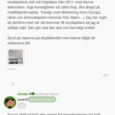
vinylspelare) och två högtalare från 2011 med denna 
dekoration. Inga konstigheter att sätta ihop. Bra längd på 
medföljande kablar. Trevligt med tillverkning inom Europa 
(även om strömadaptern kommer från Asien…) Jag har inget 
att jämföra med när det kommer till vinylspelare så jag är 
väldigt nöjd. Den gör vad den ska och barnsligt enkelt. 
Synd på reporna på skyddslocket men känns löjligt att 
reklamera det.
Lunar 1
i fjol
9
Jonas N
Verifierad köpare
Level 8
Surround Hound
Hifi
Enorm skillnad från den gamla Kenwoodspelaren jag haft 