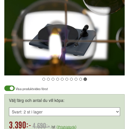
Visa produktvideo först
Välj färg och antal du vill köpa:
3.390:-
4.690:-
/st
(
)
Prishistorik