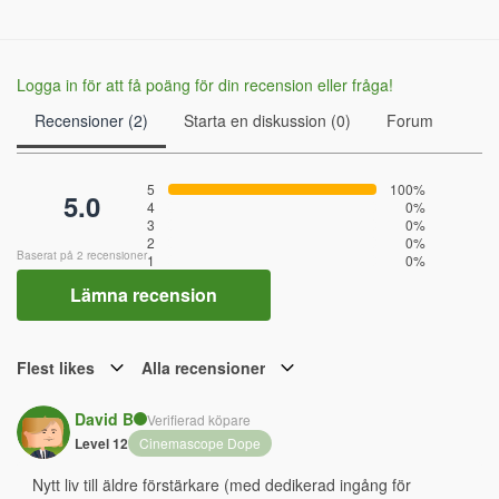
Logga in för att få poäng för din recension eller fråga!
Recensioner (2)
Starta en diskussion (0)
Forum
5
100%
5.0
4
0%
3
0%
2
0%
Baserat på 2 recensioner
1
0%
Lämna recension
Flest likes
Alla recensioner
David B
Verifierad köpare
Level 12
Cinemascope Dope
Nytt liv till äldre förstärkare (med dedikerad ingång för 