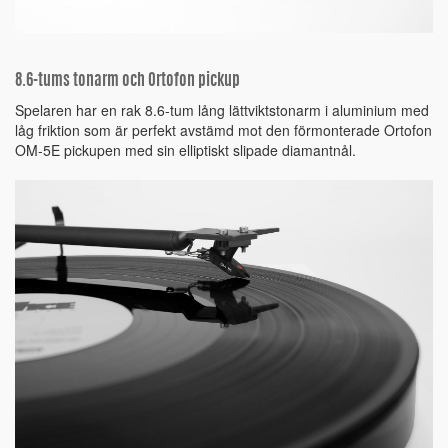
8.6-tums tonarm och Ortofon pickup
Spelaren har en rak 8.6-tum lång lättviktstonarm i aluminium med
låg friktion som är perfekt avstämd mot den förmonterade Ortofon
OM-5E pickupen med sin elliptiskt slipade diamantnål.