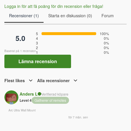
Logga in för att få poäng för din recension eller fråga!
Recensioner (1)
Starta en diskussion (0)
Forum
5
100%
5.0
4
0%
3
0%
2
0%
Baserat på 1 recension
1
0%
Lämna recension
Flest likes
Alla recensioner
Anders L
Verifierad köpare
Level 4
Gatherer of remotes
Arc Ultra Wall Mount
för 7 mån. sen