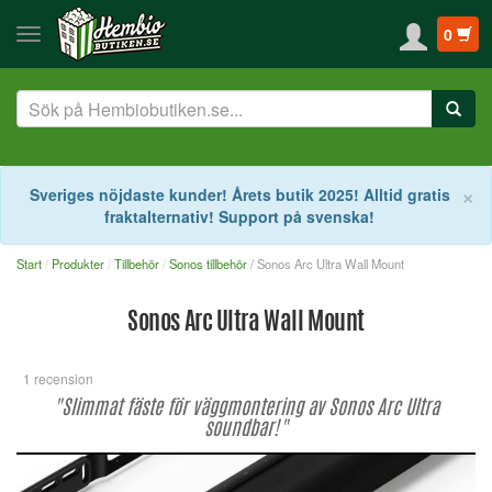
0
S
×
Sveriges nöjdaste kunder! Årets butik 2025! Alltid gratis
fraktalternativ! Support på svenska!
Start
Produkter
Tillbehör
Sonos tillbehör
/ Sonos Arc Ultra Wall Mount
Sonos Arc Ultra Wall Mount
1 recension
"Slimmat fäste för väggmontering av Sonos Arc Ultra
soundbar!"