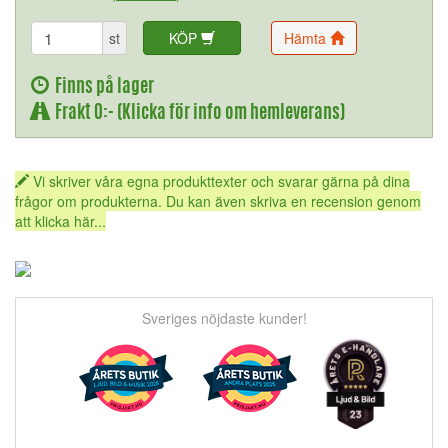
st
KÖP
Hämta
Finns på lager
Frakt 0:- (Klicka för info om hemleverans)
Vi skriver våra egna produkttexter och svarar gärna på dina
frågor om produkterna. Du kan även skriva en recension genom
att klicka här...
Sveriges nöjdaste kunder!