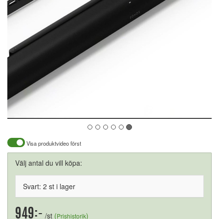
Visa produktvideo först
Välj antal du vill köpa:
Svart: 2 st i lager
949:-
/st
(
)
Prishistorik