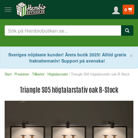
0
S
×
Sveriges nöjdaste kunder! Årets butik 2025! Alltid gratis
fraktalternativ! Support på svenska!
Start
Produkter
Tillbehör
Högtalarstativ
/ Triangle S05 högtalarstativ oak B-Stock
Triangle S05 högtalarstativ oak B-Stock