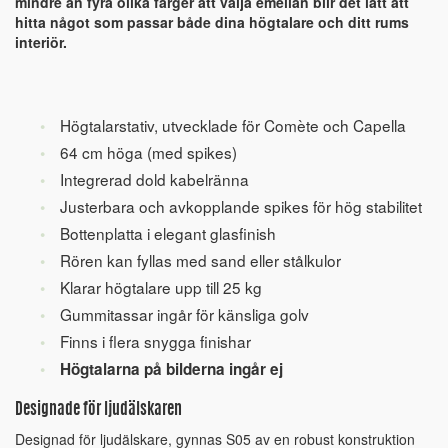
mindre än fyra olika färger att välja emellan blir det lätt att
hitta något som passar både dina högtalare och ditt rums
interiör.
Högtalarstativ, utvecklade för Comète och Capella
64 cm höga (med spikes)
Integrerad dold kabelränna
Justerbara och avkopplande spikes för hög stabilitet
Bottenplatta i elegant glasfinish
Rören kan fyllas med sand eller stålkulor
Klarar högtalare upp till 25 kg
Gummitassar ingår för känsliga golv
Finns i flera snygga finishar
Högtalarna på bilderna ingår ej
Designade för ljudälskaren
Designad för ljudälskare, gynnas S05 av en robust konstruktion