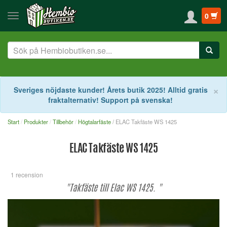
0
S
×
Sveriges nöjdaste kunder! Årets butik 2025! Alltid gratis
fraktalternativ! Support på svenska!
Start
Produkter
Tillbehör
Högtalarfäste
/ ELAC Takfäste WS 1425
ELAC Takfäste WS 1425
1 recension
"Takfäste till Elac WS 1425. "