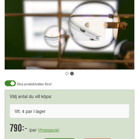
Visa produktvideo först
Välj antal du vill köpa:
Vit: 4 par i lager
790:-
/par
(
)
Prishistorik