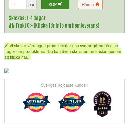
par
KÖP
Hämta
Skickas: 1-4 dagar
Frakt 0:- (Klicka för info om hemleverans)
Vi skriver våra egna produkttexter och svarar gärna på dina
frågor om produkterna. Du kan även skriva en recension genom
att klicka här...
Sveriges nöjdaste kunder!