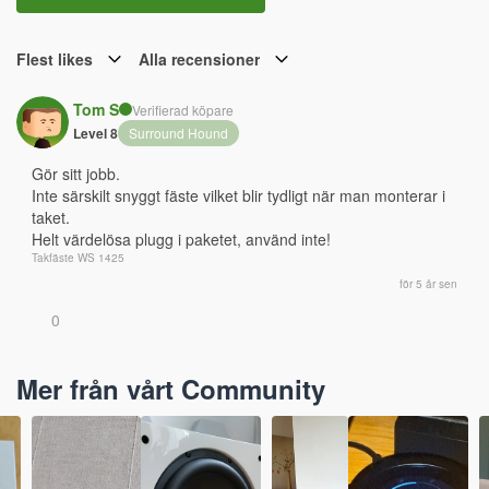
Flest likes
Alla recensioner
Tom S
Verifierad köpare
Level 8
Surround Hound
Gör sitt jobb. 
Inte särskilt snyggt fäste vilket blir tydligt när man monterar i 
taket.
Helt värdelösa plugg i paketet, använd inte!
Takfäste WS 1425
för 5 år sen
0
Mer från vårt Community