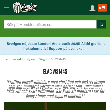
0
S
×
Sveriges nöjdaste kunder! Årets butik 2025! Alltid gratis
fraktalternativ! Support på svenska!
Start
Produkter
Högtalare
Vägg
/ ELAC WS1445
ELAC WS1445
"Kraftfull onwall-högtalare med stort ljud och diskret design
som kan monteras vertikalt eller horisontellt. Tillgänglig i
både vitt och svart utförande. Går även att montera i tak för
Dolby Atmos med separat tillbehör!"