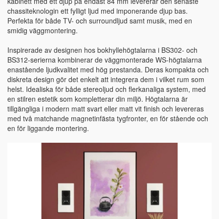
kabinett med ett djup på endast 84 mm levererar den senaste
chassiteknologin ett fylligt ljud med imponerande djup bas.
Perfekta för både TV- och surroundljud samt musik, med en
smidig väggmontering.
Inspirerade av designen hos bokhyllehögtalarna i BS302- och
BS312-serierna kombinerar de väggmonterade WS-högtalarna
enastående ljudkvalitet med hög prestanda. Deras kompakta och
diskreta design gör det enkelt att integrera dem i vilket rum som
helst. Idealiska för både stereoljud och flerkanaliga system, med
en stilren estetik som kompletterar din miljö. Högtalarna är
tillgängliga i modern matt svart eller matt vit finish och levereras
med två matchande magnetinfästa tygfronter, en för stående och
en för liggande montering.