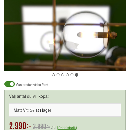
Visa produktvideo först
Välj antal du vill köpa:
Matt Vit: 5+ st i lager
2.990:-
3.990:-
/st
(
)
Prishistorik