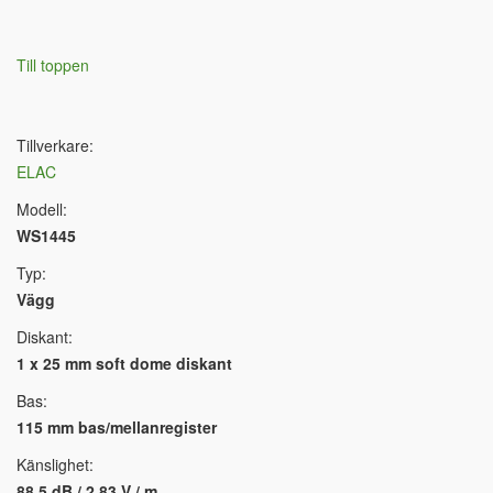
Till toppen
Tillverkare:
ELAC
Modell:
WS1445
Typ:
Vägg
Diskant:
1 x 25 mm soft dome diskant
Bas:
115 mm bas/mellanregister
Känslighet:
88.5 dB / 2.83 V / m