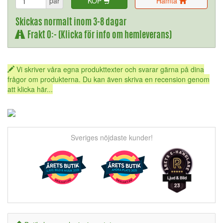
par
KÖP
Hämta
Skickas normalt inom 3-8 dagar
Frakt 0:- (Klicka för info om hemleverans)
Vi skriver våra egna produkttexter och svarar gärna på dina
frågor om produkterna. Du kan även skriva en recension genom
att klicka här...
Sveriges nöjdaste kunder!