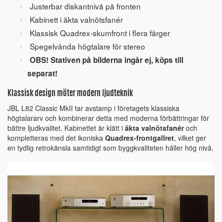
Justerbar diskantnivå på fronten
Kabinett i äkta valnötsfanér
Klassisk Quadrex-skumfront i flera färger
Spegelvända högtalare för stereo
OBS! Stativen på bilderna ingår ej, köps till
separat!
Klassisk design möter modern ljudteknik
JBL L82 Classic MkII tar avstamp i företagets klassiska
högtalararv och kombinerar detta med moderna förbättringar för
bättre ljudkvalitet. Kabinettet är klätt i
äkta valnötsfanér
och
kompletteras med det ikoniska
Quadrex-frontgallret
, vilket ger
en tydlig retrokänsla samtidigt som byggkvaliteten håller hög nivå.