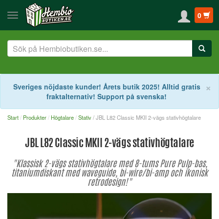
0
S
×
Sveriges nöjdaste kunder! Årets butik 2025! Alltid gratis
fraktalternativ! Support på svenska!
Start
Produkter
Högtalare
Stativ
/ JBL L82 Classic MKII 2-vägs stativhögtalare
JBL L82 Classic MKII 2-vägs stativhögtalare
"Klassisk 2-vägs stativhögtalare med 8-tums Pure Pulp-bas,
titaniumdiskant med waveguide, bi-wire/bi-amp och ikonisk
retrodesign!"