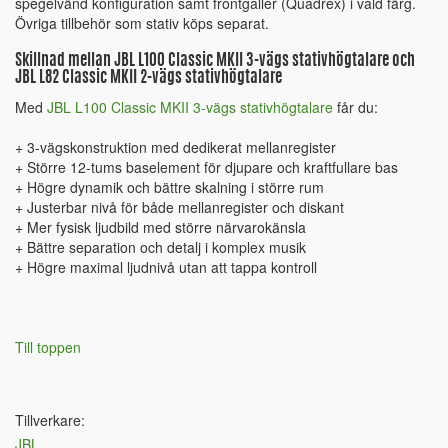
spegelvänd konfiguration samt frontgaller (Quadrex) i vald färg.
Övriga tillbehör som stativ köps separat.
Skillnad mellan JBL L100 Classic MKII 3-vägs stativhögtalare och
JBL L82 Classic MKII 2-vägs stativhögtalare
Med
JBL L100 Classic MKII 3-vägs stativhögtalare
får du:
+ 3-vägskonstruktion med dedikerat mellanregister
+ Större 12-tums baselement för djupare och kraftfullare bas
+ Högre dynamik och bättre skalning i större rum
+ Justerbar nivå för både mellanregister och diskant
+ Mer fysisk ljudbild med större närvarokänsla
+ Bättre separation och detalj i komplex musik
+ Högre maximal ljudnivå utan att tappa kontroll
Till toppen
Tillverkare:
JBL