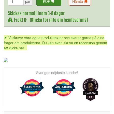
par
KÖP
Hämta
Skickas normalt inom 3-8 dagar
Frakt 0:- (Klicka för info om hemleverans)
Vi skriver våra egna produkttexter och svarar gärna på dina
frågor om produkterna. Du kan även skriva en recension genom
att klicka här...
Sveriges nöjdaste kunder!