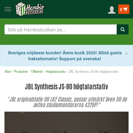
0
S
×
Sveriges nöjdaste kunder! Årets butik 2025! Alltid gratis
fraktalternativ! Support på svenska!
Start
Produkter
Tillbehör
Högtalarstativ
/ JBL Synthesis JS-80 högtalarstativ
JBL Synthesis JS-80 högtalarstativ
"JBL originalstativ till L82 Classic, passar utmärkt även till de
aktiva studiomonitorerna 4329P!"