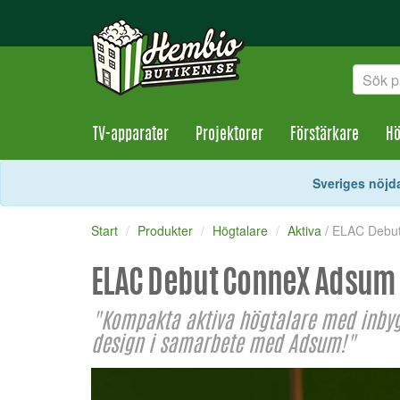
TV-apparater
Projektorer
Förstärkare
Hö
Sveriges nöjda
Start
Produkter
Högtalare
Aktiva
/ ELAC Debu
ELAC Debut ConneX Adsum
"Kompakta aktiva högtalare med inbygg
design i samarbete med Adsum!"