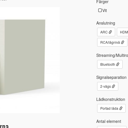
Färger
Vit
Anslutning
ARC
HDM
RCA/lågnivå
Streaming/Multir
Bluetooth
Signalseparation
2-vägs
Lådkonstruktion
Portad låda
Antal element