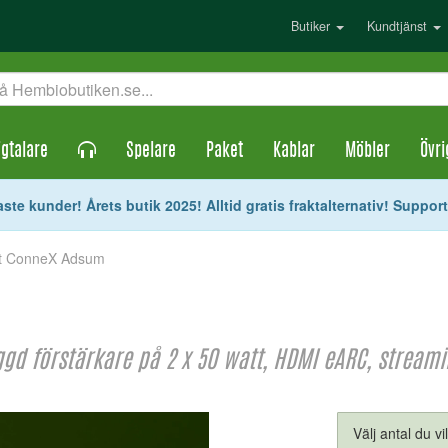
Butiker
Kundtjänst
gtalare
Spelare
Paket
Kablar
Möbler
Övri
ste kunder! Årets butik 2025! Alltid gratis fraktalternativ! Suppor
t ConneX Adsum
d förstärkare på 2 x 50 watt, HDMI eARC, streamin
Välj antal du vi