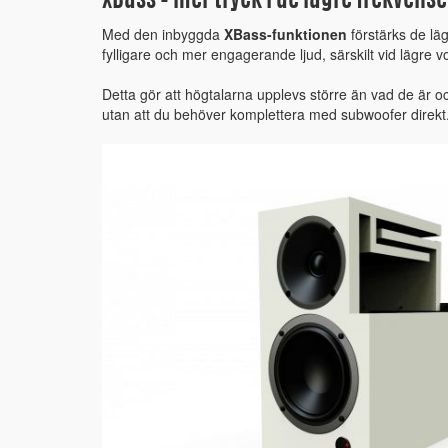
XBass – mer tryck i de lägre frekvens
Med den inbyggda
XBass-funktionen
förstärks de läg
fylligare och mer engagerande ljud, särskilt vid lägre v
Detta gör att högtalarna upplevs större än vad de är o
utan att du behöver komplettera med subwoofer direkt