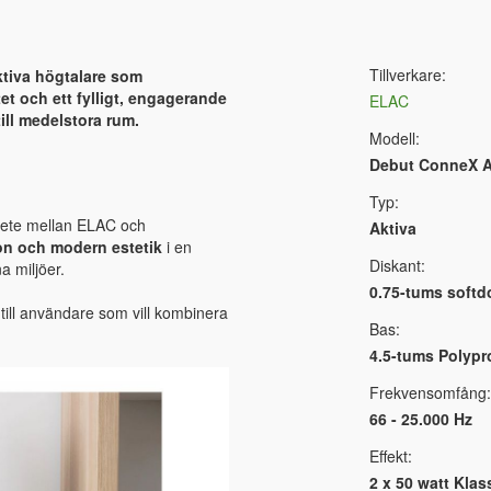
Tillverkare:
tiva högtalare som
t och ett fylligt, engagerande
ELAC
till medelstora rum.
Modell:
Debut ConneX 
Typ:
bete mellan ELAC och
Aktiva
on och modern estetik
i en
Diskant:
a miljöer.
0.75-tums softd
 till användare som vill kombinera
Bas:
4.5-tums Polypr
Frekvensomfång:
66 - 25.000 Hz
Effekt:
2 x 50 watt Klas