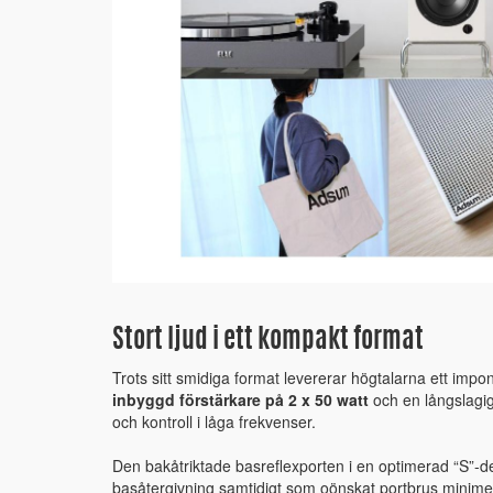
Stort ljud i ett kompakt format
Trots sitt smidiga format levererar högtalarna ett impo
inbyggd förstärkare på 2 x 50 watt
och en långslagi
och kontroll i låga frekvenser.
Den bakåtriktade basreflexporten i en optimerad “S”-desi
basåtergivning samtidigt som oönskat portbrus minime