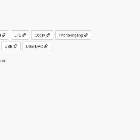
I
LFE
Optisk
Phono-ingång
USB
USB-DAC
oom