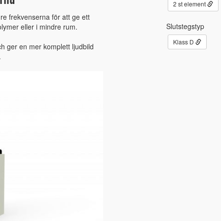
erna
2 st element
re frekvenserna för att ge ett
Slutstegstyp
olymer eller i mindre rum.
Klass D
ch ger en mer komplett ljudbild
.