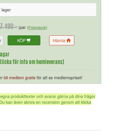
i lager
7.490:-
/par
(
)
Prishistorik
r
KÖP
Hämta
dagar
(Klicka för info om hemleverans)
er
bli medlem gratis
för att se medlemspriset!
 egna produkttexter och svarar gärna på dina frågor
Du kan även skriva en recension genom att klicka