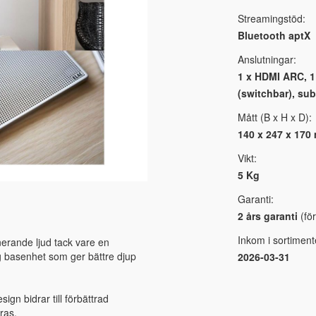
Streamingstöd:
Bluetooth aptX
Anslutningar:
1 x HDMI ARC, 1
(switchbar), su
Mått (B x H x D):
140 x 247 x 170
Vikt:
5 Kg
Garanti:
2 års garanti
(för
Inkom i sortiment
nerande ljud tack vare en
g basenhet som ger bättre djup
2026-03-31
gn bidrar till förbättrad
ras.