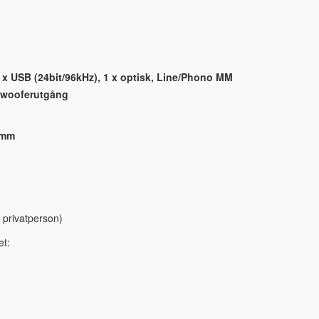
 x USB (24bit/96kHz), 1 x optisk, Line/Phono MM
bwooferutgång
 mm
 privatperson)
et: