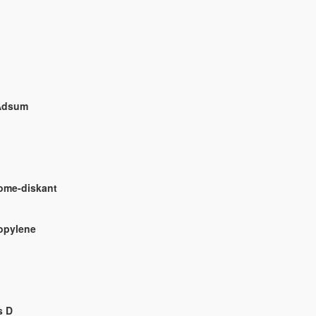
Adsum
ome-diskant
opylene
s D