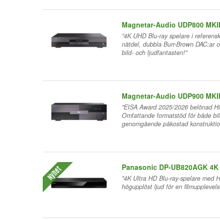
Magnetar-Audio UDP800 MKI
"4K UHD Blu-ray spelare i referens
nätdel, dubbla Burr-Brown DAC:ar o
bild- och ljudfantasten!"
Magnetar-Audio UDP900 MKI
"EISA Award 2025/2026 belönad Hig
Omfattande formatstöd för både bi
genomgående påkostad konstruktio
Panasonic DP-UB820AGK 4K
Nyhet
"4K Ultra HD Blu-ray-spelare med 
högupplöst ljud för en filmupplevels