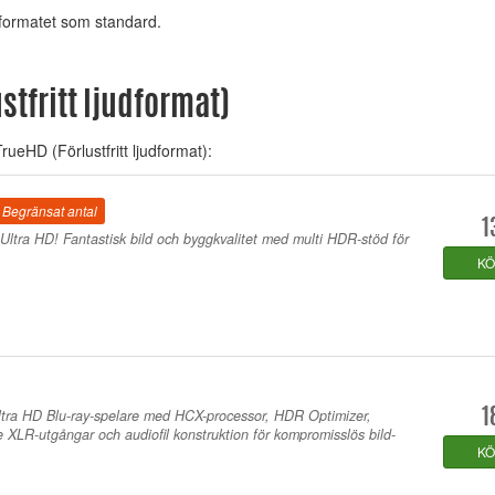
r formatet som standard.
stfritt ljudformat)
rueHD (Förlustfritt ljudformat):
Begränsat antal
1
Ultra HD! Fantastisk bild och byggkvalitet med multi HDR-stöd för
K
ltra HD Blu-ray-spelare med HCX-processor, HDR Optimizer,
1
XLR-utgångar och audiofil konstruktion för kompromisslös bild-
K