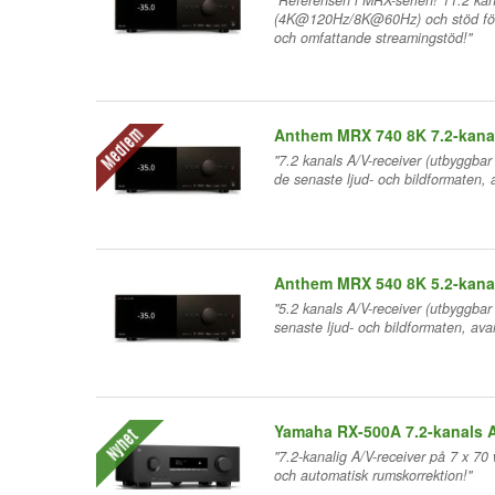
"Referensen i MRX-serien! 11.2 kan
(4K@120Hz/8K@60Hz) och stöd för d
och omfattande streamingstöd!"
Anthem MRX 740 8K 7.2-kanal
Medlem
"7.2 kanals A/V-receiver (utbyggb
de senaste ljud- och bildformaten,
Anthem MRX 540 8K 5.2-kanal
"5.2 kanals A/V-receiver (utbyggb
senaste ljud- och bildformaten, av
Yamaha RX-500A 7.2-kanals A
Nyhet
"7.2-kanalig A/V-receiver på 7 x 7
och automatisk rumskorrektion!"