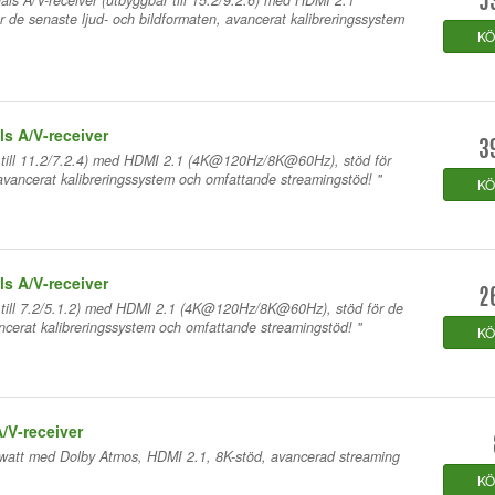
als A/V-receiver (utbyggbar till 15.2/9.2.6) med HDMI 2.1
5
e senaste ljud- och bildformaten, avancerat kalibreringssystem
K
s A/V-receiver
3
ar till 11.2/7.2.4) med HDMI 2.1 (4K@120Hz/8K@60Hz), stöd för
 avancerat kalibreringssystem och omfattande streamingstöd! "
K
s A/V-receiver
2
ar till 7.2/5.1.2) med HDMI 2.1 (4K@120Hz/8K@60Hz), stöd för de
ancerat kalibreringssystem och omfattande streamingstöd! "
K
/V-receiver
0 watt med Dolby Atmos, HDMI 2.1, 8K-stöd, avancerad streaming
K