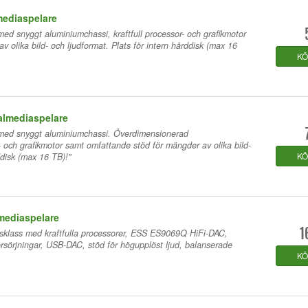
mediaspelare
d snyggt aluminiumchassi, kraftfull processor- och grafikmotor
 olika bild- och ljudformat. Plats för intern hårddisk (max 16
K
almediaspelare
med snyggt aluminiumchassi. Överdimensionerad
r- och grafikmotor samt omfattande stöd för mängder av olika bild-
K
ddisk (max 16 TB)!"
mediaspelare
nsklass med kraftfulla processorer, ESS ES9069Q HiFi-DAC,
1
örsörjningar, USB-DAC, stöd för högupplöst ljud, balanserade
K