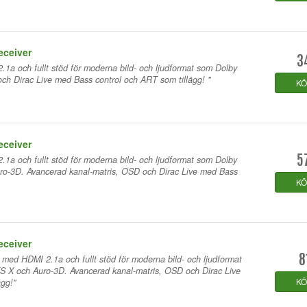
eceiver
3
.1a och fullt stöd för moderna bild- och ljudformat som Dolby
ch Dirac Live med Bass control och ART som tillägg! "
K
eceiver
.1a och fullt stöd för moderna bild- och ljudformat som Dolby
5
ro-3D. Avancerad kanal-matris, OSD och Dirac Live med Bass
K
eceiver
 med HDMI 2.1a och fullt stöd för moderna bild- och ljudformat
8
S X och Auro-3D. Avancerad kanal-matris, OSD och Dirac Live
K
gg!"