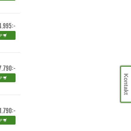
4.995:-
ÖP
7.790:-
Kontakt
ÖP
1.790:-
ÖP