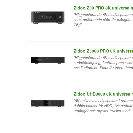
Zidoo Z30 PRO 8K universal
"Högpresterande 8K mediaspelare me
samt omfattande stöd för mängder av
TB)!"
Zidoo Z3000 PRO 8K univers
"Högpresterande 8K mediaspelare 
strömförsörjning, kraftfull processo
och ljudformat. Plats för intern hår
Zidoo UHD8000 8K universal
"8K universalmediaspelare i refere
dubbla platser för HDD, två strömf
utgångar och mycket mycket mer!"