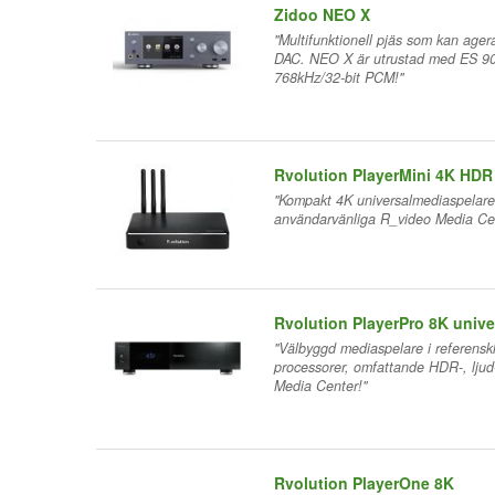
Zidoo NEO X
"Multifunktionell pjäs som kan ager
DAC. NEO X är utrustad med ES 90
768kHz/32-bit PCM!"
Rvolution PlayerMini 4K HDR
"Kompakt 4K universalmediaspelare
användarvänliga R_video Media Cen
Rvolution PlayerPro 8K univ
"Välbyggd mediaspelare i referenskla
processorer, omfattande HDR-, lju
Media Center!"
Rvolution PlayerOne 8K