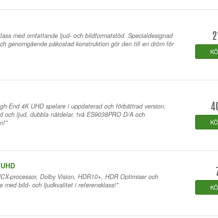
I
klass med omfattande ljud- och bildformatstöd. Specialdesignad
2
ch genomgående påkostad konstruktion gör den till en dröm för
K
I
h-End 4K UHD spelare i uppdaterad och förbättrad version.
4
ld och ljud, dubbla nätdelar, två ES9038PRO D/A och
K
n!"
 UHD
HCX-processor, Dolby Vision, HDR10+, HDR Optimiser och
e med bild- och ljudkvalitet i referensklass!"
K