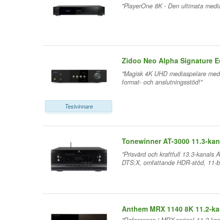
"PlayerOne 8K - Den ultimata media
Zidoo Neo Alpha Signature E
"Magisk 4K UHD mediaspelare med bi
format- och anslutningsstöd!"
Testvinnare
Tonewinner AT-3000 11.3-kana
"Prisvärd och kraftfull 13.3-kanals 
DTS:X, omfattande HDR-stöd, 11-b
Anthem MRX 1140 8K 11.2-kan