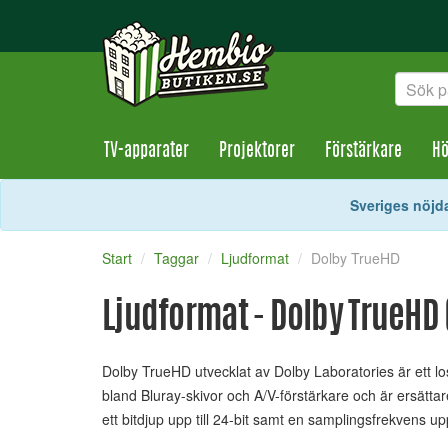
TV-apparater
Projektorer
Förstärkare
Hö
Sveriges nöjda
Start
Taggar
Ljudformat
Dolby TrueHD
Ljudformat - Dolby TrueHD (
Dolby TrueHD utvecklat av Dolby Laboratories är ett los
bland Bluray-skivor och A/V-förstärkare och är ersättar
ett bitdjup upp till 24-bit samt en samplingsfrekvens upp