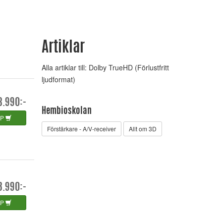
Artiklar
Alla artiklar till: Dolby TrueHD (Förlustfritt
ljudformat)
3.990:-
Hembioskolan
ÖP
Förstärkare - A/V-receiver
Allt om 3D
8.990:-
ÖP