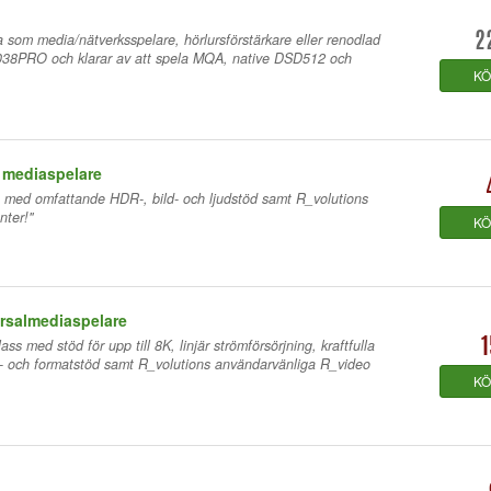
a som media/nätverksspelare, hörlursförstärkare eller renodlad
2
38PRO och klarar av att spela MQA, native DSD512 och
K
 mediaspelare
 med omfattande HDR-, bild- och ljudstöd samt R_volutions
ter!"
K
ersalmediaspelare
ss med stöd för upp till 8K, linjär strömförsörjning, kraftfulla
1
d- och formatstöd samt R_volutions användarvänliga R_video
K