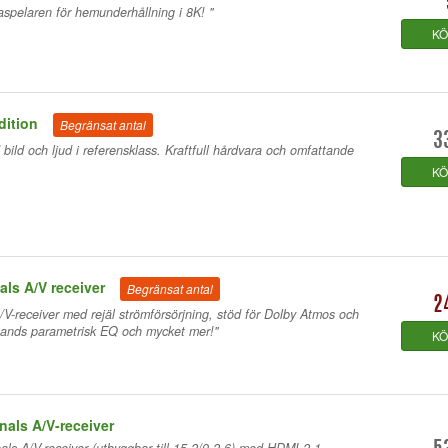
spelaren för hemunderhållning i 8K! "
K
dition
Begränsat antal
3
ld och ljud i referensklass. Kraftfull hårdvara och omfattande
K
ls A/V receiver
Begränsat antal
2
A/V-receiver med rejäl strömförsörjning, stöd för Dolby Atmos och
ands parametrisk EQ och mycket mer!"
K
als A/V-receiver