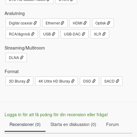
Anslutning
Digital coaxial
Ethernet
HDMI
Optisk
RCA/lågnivå
USB
USB-DAC
XLR
Streaming/Multiroom
DLNA
Format
3D Bluray
4K Ultra HD Bluray
DSD
SACD
Logga in för att få poäng för din recension eller fråga!
Recensioner (0)
Starta en diskussion (0)
Forum