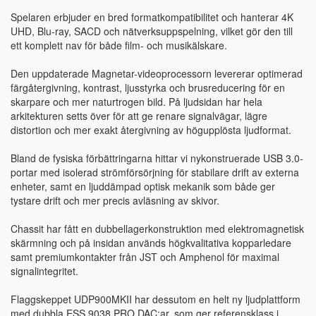
Spelaren erbjuder en bred formatkompatibilitet och hanterar 4K
UHD, Blu-ray, SACD och nätverksuppspelning, vilket gör den till
ett komplett nav för både film- och musikälskare.
Den uppdaterade Magnetar-videoprocessorn levererar optimerad
färgåtergivning, kontrast, ljusstyrka och brusreducering för en
skarpare och mer naturtrogen bild. På ljudsidan har hela
arkitekturen setts över för att ge renare signalvägar, lägre
distortion och mer exakt återgivning av högupplösta ljudformat.
Bland de fysiska förbättringarna hittar vi nykonstruerade USB 3.0-
portar med isolerad strömförsörjning för stabilare drift av externa
enheter, samt en ljuddämpad optisk mekanik som både ger
tystare drift och mer precis avläsning av skivor.
Chassit har fått en dubbellagerkonstruktion med elektromagnetisk
skärmning och på insidan används högkvalitativa kopparledare
samt premiumkontakter från JST och Amphenol för maximal
signalintegritet.
Flaggskeppet UDP900MKII har dessutom en helt ny ljudplattform
med dubbla ESS 9038 PRO DAC:ar, som ger referensklass i