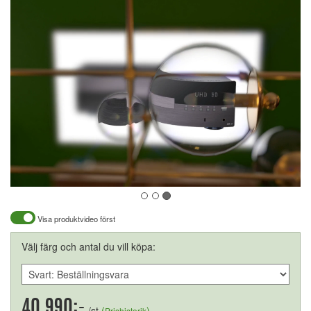
Visa produktvideo först
Välj färg och antal du vill köpa:
40.990:-
/st
(
)
Prishistorik