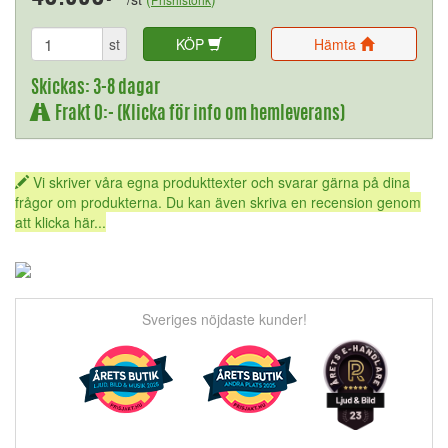
st
KÖP
Hämta
Skickas: 3-8 dagar
Frakt 0:- (Klicka för info om hemleverans)
Vi skriver våra egna produkttexter och svarar gärna på dina
frågor om produkterna. Du kan även skriva en recension genom
att klicka här...
Sveriges nöjdaste kunder!