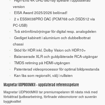
High-End 4K UHD Blu-ray spelare i uppdaterad
version
EISA Award 2025/2026 belönad!
2 x ESS9038PRO DAC (PCM768 och DSD512 via
PC-USB)
Två strömförsörjningar för digital resp. analogdelen
Gediget kabinett i aluminium och dubbelbottnat
chassi
Stöd för HDR inkl. Dolby Vision och HDR10+
Balanserade XLR och guldpläterade RCA-utgångar
TMDS retiming på HDMI-utgången
Patenterad videoprocessor för optimal bildprestanda
Kan fås som regionsfri, välj i rullisten
Magnetar UDP900MKII – uppdaterad referensspelare
Magnetar UDP900MKII tar premiumspelaren till nästa nivå med
förbättrad ljudbearbetning, förfinade videomotorer och suverän
byggkvalitet