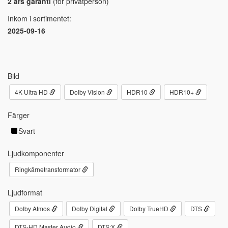
2 års garanti
(för privatperson)
Inkom i sortimentet:
2025-09-16
Bild
4K Ultra HD
Dolby Vision
HDR10
HDR10+
Färger
Svart
Ljudkomponenter
Ringkärnetransformator
Ljudformat
Dolby Atmos
Dolby Digital
Dolby TrueHD
DTS
DTS-HD Master Audio
DTS:X