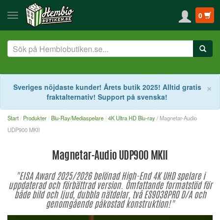
0
S
×
Sveriges nöjdaste kunder! Årets butik 2025! Alltid gratis
fraktalternativ! Support på svenska!
Start
Produkter
Blu-Ray/Mediaspelare
4K Ultra HD Blu-ray
/ Magnetar-Audio
UDP900 MKII
Magnetar-Audio UDP900 MKII
"EISA Award 2025/2026 belönad High-End 4K UHD spelare i
uppdaterad och förbättrad version. Omfattande formatstöd för
både bild och ljud, dubbla nätdelar, två ES9038PRO D/A och
genomgående påkostad konstruktion!"