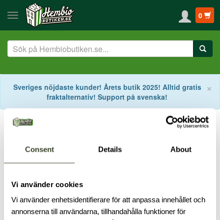
0
S
×
Sveriges nöjdaste kunder! Årets butik 2025! Alltid gratis
fraktalternativ! Support på svenska!
Start
Taggar
Högtalaranslutning
Högtalaranslutning
Consent
Details
About
En högtalare kan ha flera olika ingångar.
Vi använder cookies
Bi-wire
Single-wire
Tri-wire
Vi använder enhetsidentifierare för att anpassa innehållet och
annonserna till användarna, tillhandahålla funktioner för