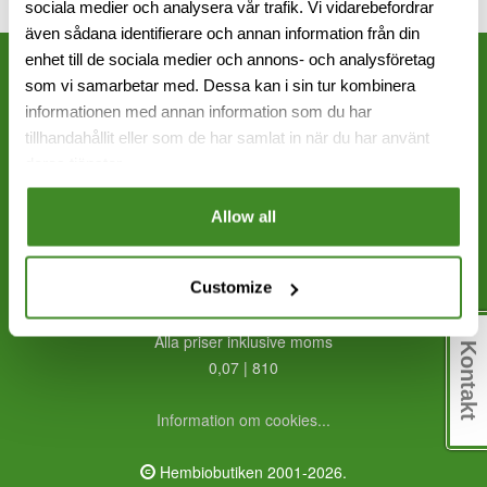
sociala medier och analysera vår trafik. Vi vidarebefordrar
även sådana identifierare och annan information från din
enhet till de sociala medier och annons- och analysföretag
som vi samarbetar med. Dessa kan i sin tur kombinera
informationen med annan information som du har
Frölunda: 031 - 456 000
tillhandahållit eller som de har samlat in när du har använt
Sundbyberg: 08 - 651 17 70
deras tjänster.
info@hembiobutiken.se
Allow all
Frölunda
Sundbyberg
Customize
Alla priser inklusive moms
Kontakt
0,07 | 810
Information om cookies...
Hembiobutiken 2001-2026.