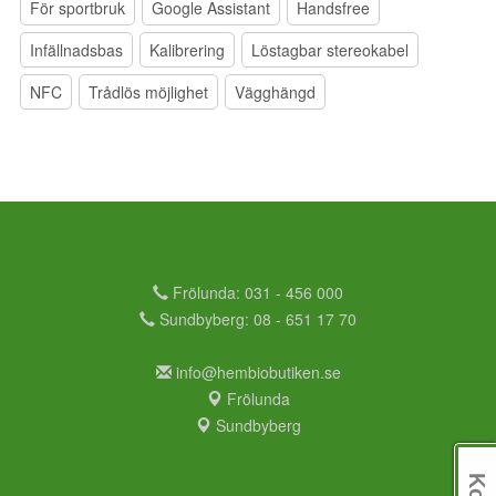
För sportbruk
Google Assistant
Handsfree
Infällnadsbas
Kalibrering
Löstagbar stereokabel
NFC
Trådlös möjlighet
Vägghängd
Frölunda: 031 - 456 000
Sundbyberg: 08 - 651 17 70
info@hembiobutiken.se
Frölunda
Sundbyberg