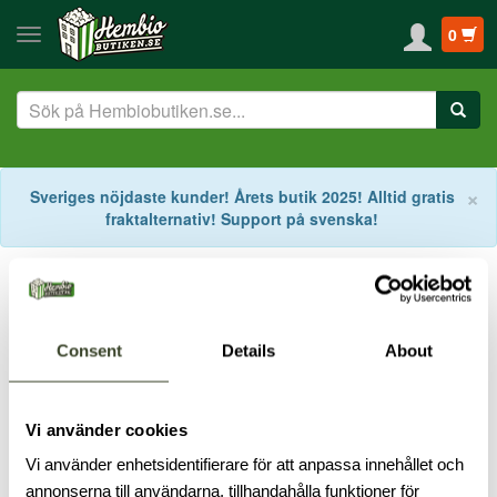
0
S
×
Sveriges nöjdaste kunder! Årets butik 2025! Alltid gratis
fraktalternativ! Support på svenska!
Start
Taggar
Förstärkartyp
Förstärkartyp
Consent
Details
About
Beroende på förstärkare/slutsteg hur många kanaler som är
inbyggda.
Vi använder cookies
11.2
5.1
5.2
7.2
9.2
Mono
Stereo
Vi använder enhetsidentifierare för att anpassa innehållet och
annonserna till användarna, tillhandahålla funktioner för