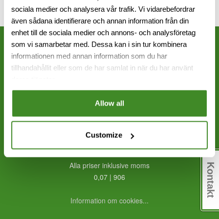
sociala medier och analysera vår trafik. Vi vidarebefordrar
även sådana identifierare och annan information från din
enhet till de sociala medier och annons- och analysföretag
som vi samarbetar med. Dessa kan i sin tur kombinera
informationen med annan information som du har
Frölunda: 031 - 456 000
tillhandahållit eller som de har samlat in när du har använt
Sundbyberg: 08 - 651 17 70
deras tjänster.
info@hembiobutiken.se
Allow all
Frölunda
Sundbyberg
Customize
Alla priser inklusive moms
Kontakt
0,07 | 906
Information om cookies...