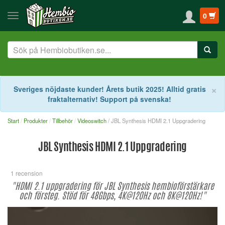
0
S
×
Sveriges nöjdaste kunder! Årets butik 2025! Alltid gratis
fraktalternativ! Support på svenska!
Start
Produkter
Tillbehör
Videoswitch
/ JBL Synthesis HDMI 2.1 Uppgradering
JBL Synthesis HDMI 2.1 Uppgradering
1 recension
"HDMI 2.1 uppgradering för JBL Synthesis hembioförstärkare
och försteg. Stöd för 48Gbps, 4K@120Hz och 8K@120Hz!"