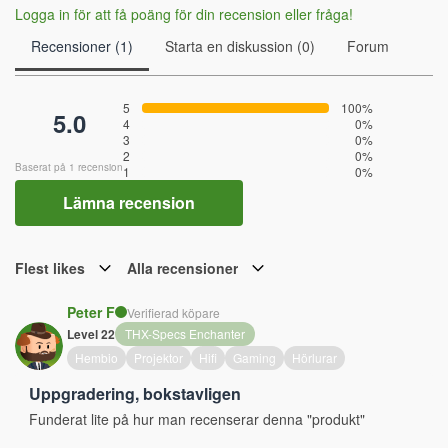
Logga in för att få poäng för din recension eller fråga!
Recensioner (1)
Starta en diskussion (0)
Forum
5
100%
5.0
4
0%
3
0%
2
0%
Baserat på 1 recension
1
0%
Lämna recension
Flest likes
Alla recensioner
Peter F
Verifierad köpare
Level 22
THX-Specs Enchanter
Hembio
Projektor
Hifi
Gaming
Hörlurar
Uppgradering, bokstavligen
Funderat lite på hur man recenserar denna "produkt"