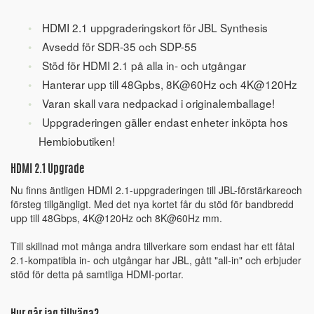
HDMI 2.1 uppgraderingskort för JBL Synthesis
Avsedd för SDR-35 och SDP-55
Stöd för HDMI 2.1 på alla in- och utgångar
Hanterar upp till 48Gpbs, 8K@60Hz och 4K@120Hz
Varan skall vara nedpackad i originalemballage!
Uppgraderingen gäller endast enheter inköpta hos
Hembiobutiken!
HDMI 2.1 Upgrade
Nu finns äntligen HDMI 2.1-uppgraderingen till JBL-förstärkareoch
försteg tillgängligt. Med det nya kortet får du stöd för bandbredd
upp till 48Gbps, 4K@120Hz och 8K@60Hz mm.
Till skillnad mot många andra tillverkare som endast har ett fåtal
2.1-kompatibla in- och utgångar har JBL, gått "all-in" och erbjuder
stöd för detta på samtliga HDMI-portar.