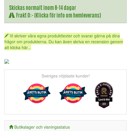
Skickas normalt inom 8-14 dagar
Frakt 0:- (Klicka för info om hemleverans)
Vi skriver våra egna produkttexter och svarar gärna på dina
frågor om produkterna. Du kan även skriva en recension genom
att klicka här...
Sveriges nöjdaste kunder!
Butikslager och visningsstatus