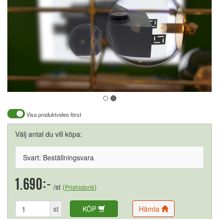
Visa produktvideo först
Välj antal du vill köpa:
Svart: Beställningsvara
1.690:-
/st
(
)
Prishistorik
st
KÖP
Hämta