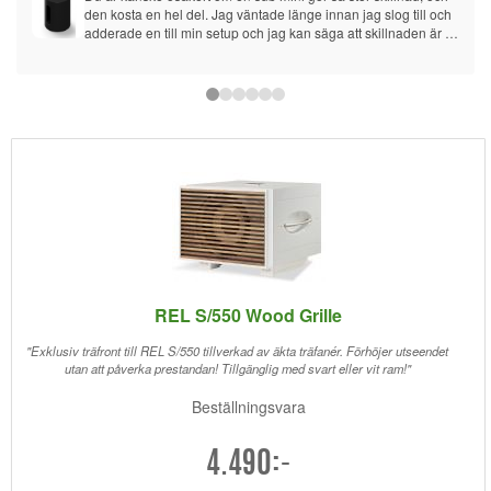
den kosta en hel del. Jag väntade länge innan jag slog till och 
adderade en till min setup och jag kan säga att skillnaden är 
verkligen värt det. Ljudet från TVn har blivit så mycket mer 
levande, och musiken låter underbart nu. Jag har en Beam och 
två Ones i en mellanstor vardagsrum och den här Sub passar 
perfekt in i den.
REL S/550 Wood Grille
"Exklusiv träfront till REL S/550 tillverkad av äkta träfanér. Förhöjer utseendet
utan att påverka prestandan! Tillgänglig med svart eller vit ram!"
Beställningsvara
4.490:-