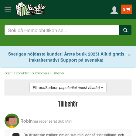
0
S
×
Sveriges nöjdaste kunder! Årets butik 2025! Alltid gratis
fraktalternativ! Support på svenska!
Start
Produkter
Subwoofers
Tillbehör
Filtrera/Sortera:
popularitet (mest visade)
Tillbehör
Robin
har recenserat
Sub Mini
Du är kanske osäkert om en sub mini gör så stor skillnad, och 