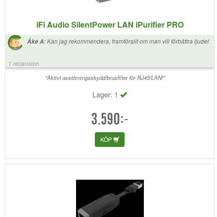
iFi Audio SilentPower LAN iPurifier PRO
:
Kan jag rekommendera, framförallt om man vill förbättra ljudet
Åke A
1 recension
"Aktivt avstörningsskydd/brusfilter för RJ45/LAN!"
Lager: 1
3.590:-
KÖP