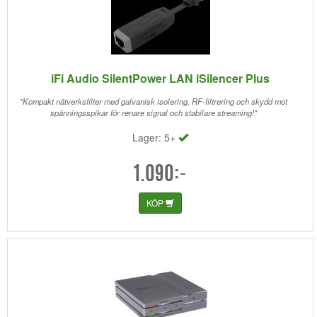
iFi Audio SilentPower LAN iSilencer Plus
"Kompakt nätverksfilter med galvanisk isolering, RF-filtrering och skydd mot
spänningsspikar för renare signal och stabilare streaming!"
Lager: 5+
1.090:-
KÖP