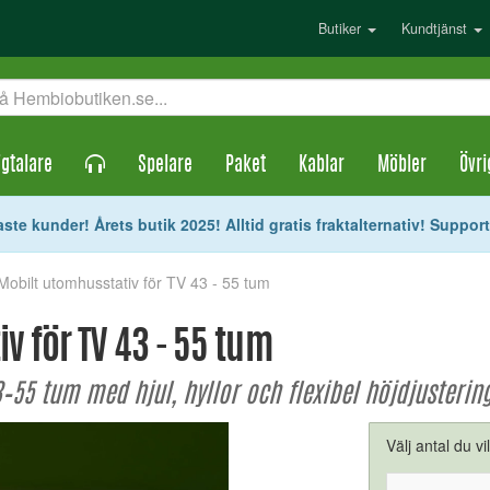
Butiker
Kundtjänst
gtalare
Spelare
Paket
Kablar
Möbler
Övri
ste kunder! Årets butik 2025! Alltid gratis fraktalternativ! Suppor
 Mobilt utomhusstativ för TV 43 - 55 tum
v för TV 43 - 55 tum
3–55 tum med hjul, hyllor och flexibel höjdjusterin
Välj antal du vi