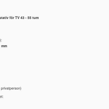
ativ för TV 43 - 55 tum
):
0 mm
 privatperson)
et: