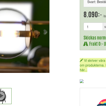
Svart: Bestä
8.090:-
/s
s
Skickas norm
Frakt 0:- 
Vi skriver våra
om produkterna. 
här...