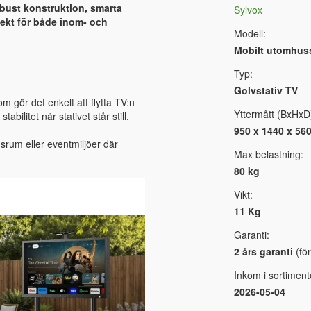
robust konstruktion, smarta
Sylvox
fekt för både inom- och
Modell:
Mobilt utomhusst
Typ:
Golvstativ TV
m gör det enkelt att flytta TV:n
Yttermått (BxHxD
abilitet när stativet står still.
950 x 1440 x 56
gsrum eller eventmiljöer där
Max belastning:
80 kg
Vikt:
11 Kg
Garanti:
2 års garanti
(för
Inkom i sortiment
2026-05-04