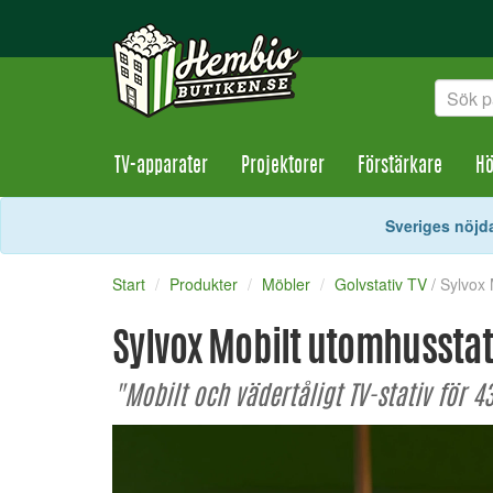
TV-apparater
Projektorer
Förstärkare
Hö
Sveriges nöjda
Start
Produkter
Möbler
Golvstativ TV
/ Sylvox
Sylvox Mobilt utomhusstati
"Mobilt och vädertåligt TV-stativ för 4