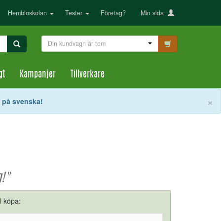
Hembioskolan
Tester
Företag?
Min sida
Din kundvagn är tom
gt
Kampanjer
Tillverkare
S
×
t på svenska!
g!"
ll köpa: