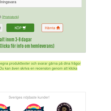
llningsvara
t
(
)
Prishistorik
t
KÖP
Hämta
alt inom 3-8 dagar
(Klicka för info om hemleverans)
 egna produkttexter och svarar gärna på dina frågor
Du kan även skriva en recension genom att klicka
Sveriges nöjdaste kunder!