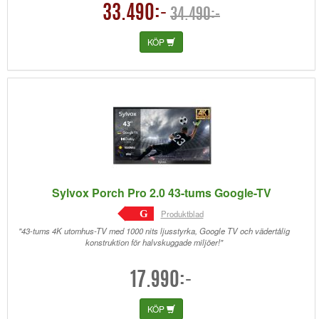
33.490:-
34.490:-
KÖP
Sylvox Porch Pro 2.0 43-tums Google-TV
G
Produktblad
"43-tums 4K utomhus-TV med 1000 nits ljusstyrka, Google TV och vädertålig
konstruktion för halvskuggade miljöer!"
17.990:-
KÖP