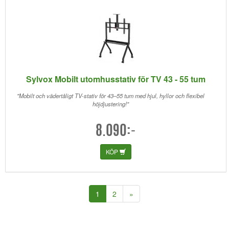
Sylvox Mobilt utomhusstativ för TV 43 - 55 tum
"Mobilt och vädertåligt TV-stativ för 43–55 tum med hjul, hyllor och flexibel
höjdjustering!"
8.090:-
KÖP
(current)
1
2
»