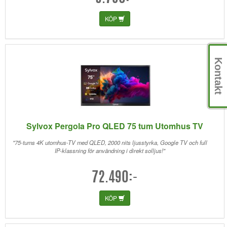
KÖP
Kontakt
Sylvox Pergola Pro QLED 75 tum Utomhus TV
"75-tums 4K utomhus-TV med QLED, 2000 nits ljusstyrka, Google TV och full
IP-klassning för användning i direkt solljus!"
72.490:-
KÖP