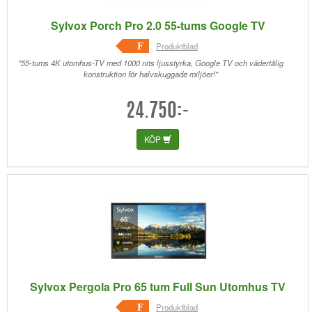
Sylvox Porch Pro 2.0 55-tums Google TV
F
Produktblad
"55-tums 4K utomhus-TV med 1000 nits ljusstyrka, Google TV och vädertålig
konstruktion för halvskuggade miljöer!"
24.750:-
KÖP
Sylvox Pergola Pro 65 tum Full Sun Utomhus TV
F
Produktblad