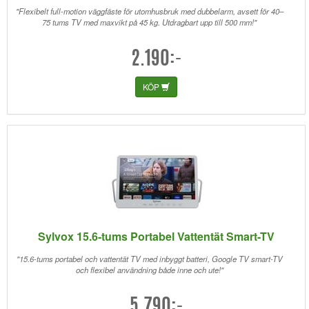
"Flexibelt full-motion väggfäste för utomhusbruk med dubbelarm, avsett för 40–
75 tums TV med maxvikt på 45 kg. Utdragbart upp till 500 mm!"
2.190:-
KÖP
Sylvox 15.6-tums Portabel Vattentät Smart-TV
"15.6-tums portabel och vattentät TV med inbyggt batteri, Google TV smart-TV
och flexibel användning både inne och ute!"
5.790:-