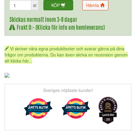
st
KÖP
Hämta
Skickas normalt inom 3-8 dagar
Frakt 0:- (Klicka för info om hemleverans)
Vi skriver våra egna produkttexter och svarar gärna på dina
frågor om produkterna. Du kan även skriva en recension genom
att klicka här...
Sveriges nöjdaste kunder!