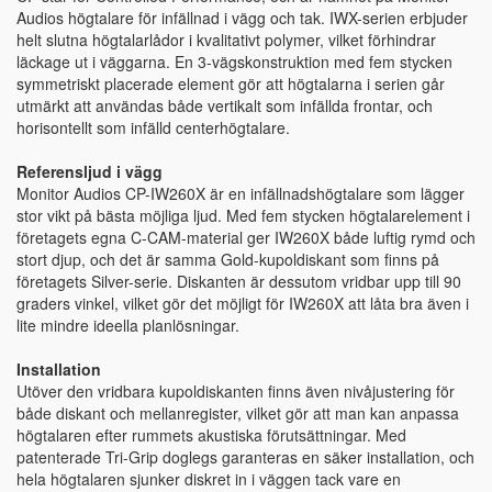
Audios högtalare för infällnad i vägg och tak. IWX-serien erbjuder
helt slutna högtalarlådor i kvalitativt polymer, vilket förhindrar
läckage ut i väggarna. En 3-vägskonstruktion med fem stycken
symmetriskt placerade element gör att högtalarna i serien går
utmärkt att användas både vertikalt som infällda frontar, och
horisontellt som infälld centerhögtalare.
Referensljud i vägg
Monitor Audios CP-IW260X är en infällnadshögtalare som lägger
stor vikt på bästa möjliga ljud. Med fem stycken högtalarelement i
företagets egna C-CAM-material ger IW260X både luftig rymd och
stort djup, och det är samma Gold-kupoldiskant som finns på
företagets Silver-serie. Diskanten är dessutom vridbar upp till 90
graders vinkel, vilket gör det möjligt för IW260X att låta bra även i
lite mindre ideella planlösningar.
Installation
Utöver den vridbara kupoldiskanten finns även nivåjustering för
både diskant och mellanregister, vilket gör att man kan anpassa
högtalaren efter rummets akustiska förutsättningar. Med
patenterade Tri-Grip doglegs garanteras en säker installation, och
hela högtalaren sjunker diskret in i väggen tack vare en