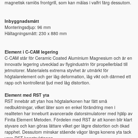
magnetisk ramlös frontgrill, som kan målas i valfri färg dessutom.
Inbyggnadsmått
Monteringsdjup: 96 mm
Håltagningsmått: 230 x 880 mm
Element i C-CAM legering
C-CAM står för Ceramic Coated Aluminium Magnesium och är en
innovativ legering utvecklad av flygindustrin för propellerblad till
jetmotorer. Materialets extrema styvhet är utmärkt för
högtalarelement och ger låg deformation, låg vikt och därmed ett
rapp och kontrollerat ljud med låg distortion.
Element med RST yta
RST innebär att ytan hos högtalarkonen har fått små
nedbuktningar, vilket låter som en enkel förändring men i
realiteten har inneburit avancerade datorsimulatorer med hjälp av
Finita Element Metoden. Fördelen med RST är att konen blir klart
styvare och kan göras lättare vilket ger lägre distortion och ökad
rapphet. Dessutom minskar stående vågor längs konens yta tack