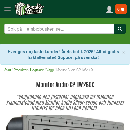
0
S
×
Sveriges nöjdaste kunder! Årets butik 2025! Alltid gratis
fraktalternativ! Support på svenska!
Start
Produkter
Högtalare
Vägg
/ Monitor Audio CP-IW260X
Monitor Audio CP-IW260X
"Välljudande och justerbar högtalare för infällnad.
Klangmatchad med Monitor Audio Silver-serien och fungerar
utmärkt för både HiFi och hembio"