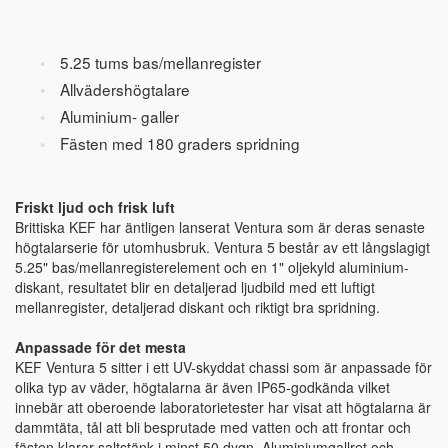
5.25 tums bas/mellanregister
Allvädershögtalare
Aluminium- galler
Fästen med 180 graders spridning
Friskt ljud och frisk luft
Brittiska KEF har äntligen lanserat Ventura som är deras senaste
högtalarserie för utomhusbruk. Ventura 5 består av ett långslagigt
5.25" bas/mellanregisterelement och en 1" oljekyld aluminium-
diskant, resultatet blir en detaljerad ljudbild med ett luftigt
mellanregister, detaljerad diskant och riktigt bra spridning.
Anpassade för det mesta
KEF Ventura 5 sitter i ett UV-skyddat chassi som är anpassade för
olika typ av väder, högtalarna är även IP65-godkända vilket
innebär att oberoende laboratorietester har visat att högtalarna är
dammtäta, tål att bli besprutade med vatten och att frontar och
fästen klarar saltstänk i minst 50 dygn. Aluminiumgallret och