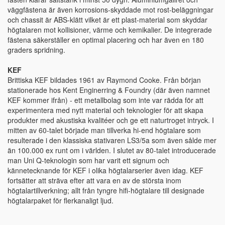
väggfästena är även korrosions-skyddade mot rost-beläggningar
och chassit är ABS-klätt vilket är ett plast-material som skyddar
högtalaren mot kollisioner, värme och kemikalier. De integrerade
fästena säkerställer en optimal placering och har även en 180
graders spridning.
KEF
Brittiska KEF bildades 1961 av Raymond Cooke. Från början
stationerade hos Kent Enginerring & Foundry (där även namnet
KEF kommer ifrån) - ett metallbolag som inte var rädda för att
experimentera med nytt material och teknologier för att skapa
produkter med akustiska kvalitéer och ge ett naturtroget intryck. I
mitten av 60-talet började man tillverka hi-end högtalare som
resulterade i den klassiska stativaren LS3/5a som även sålde mer
än 100.000 ex runt om i världen. I slutet av 80-talet introducerade
man Uni Q-teknologin som har varit ett signum och
kännetecknande för KEF i olika högtalarserier även idag. KEF
fortsätter att sträva efter att vara en av de största inom
högtalartillverkning; allt från tyngre hifi-högtalare till designade
högtalarpaket för flerkanaligt ljud.