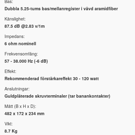
Bas:
Dubbla 5.25-tums bas/mellanregister i vävd aramidfiber
Känslighet:
87.5 dB @2.83 v/1m
Impedans:
6 ohm nominell
Frekvensomfång:
57 - 38.000 Hz (-6 dB)
Effekt:
Rekommenderad förstärkareffekt 30 - 120 watt
Anslutningar:
Guldpläterade skruvterminaler (tar banankontakter)
Mått (B x H x D):
482 x 172 x 234 mm
Vikt:
8.7 Kg