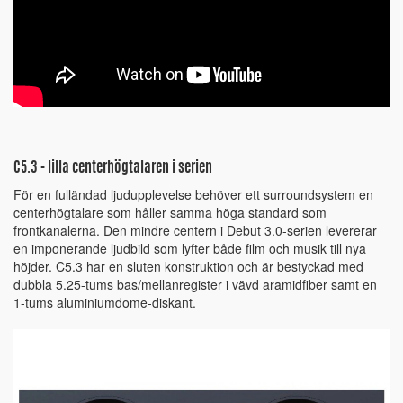
C5.3 - lilla centerhögtalaren i serien
För en fulländad ljudupplevelse behöver ett surroundsystem en
centerhögtalare som håller samma höga standard som
frontkanalerna. Den mindre centern i Debut 3.0-serien levererar
en imponerande ljudbild som lyfter både film och musik till nya
höjder. C5.3 har en sluten konstruktion och är bestyckad med
dubbla 5.25-tums bas/mellanregister i vävd aramidfiber samt en
1-tums aluminiumdome-diskant.