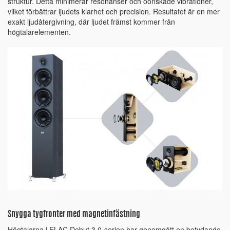
struktur. Detta minimerar resonanser och oönskade vibrationer,
vilket förbättrar ljudets klarhet och precision. Resultatet är en mer
exakt ljudåtergivning, där ljudet främst kommer från
högtalarelementen.
Snygga tygfronter med magnetinfästning
Högtalarna i ELAC Debut 3.0-serien har genomgått en betydande