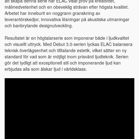
att skapa denna serie har ELAC visat prov på kreativitet,
målmedvetenhet och en obeveklig strävan efter högsta kvalitet.
Arbetet har inneburit en noggrann granskning av
leverantörskedjor, innovativa lösningar på akustiska utmaningar
och banbrytande designutveckling.
Resultatet är en högtalarserie som imponerar både i ljudkvalitet
och visuellt uttryck. Med Debut 3.0-serien lyckas ELAC balansera
teknisk överlägsenhet och tilltalande estetik, vilket sätter en ny
standard för vad som är möjligt inom prisvärd ljudteknik. Serien
gör det tydligt att exceptionell stil och imponerande ljud kan
erbjudas alla som älskar ljud i världsklass.