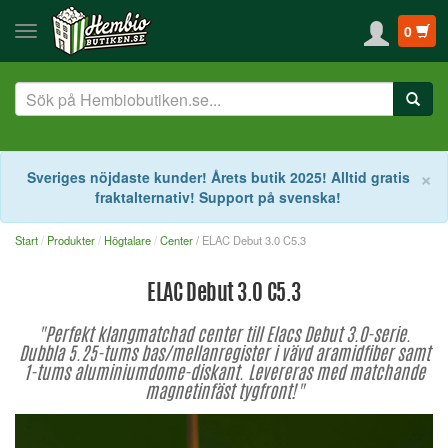
0
S
×
Sveriges nöjdaste kunder! Årets butik 2025! Alltid gratis
fraktalternativ! Support på svenska!
Start
Produkter
Högtalare
Center
/ ELAC Debut 3.0 C5.3
ELAC Debut 3.0 C5.3
"Perfekt klangmatchad center till Elacs Debut 3.0-serie.
Dubbla 5.25-tums bas/mellanregister i vävd aramidfiber samt
1-tums aluminiumdome-diskant. Levereras med matchande
magnetinfäst tygfront!"