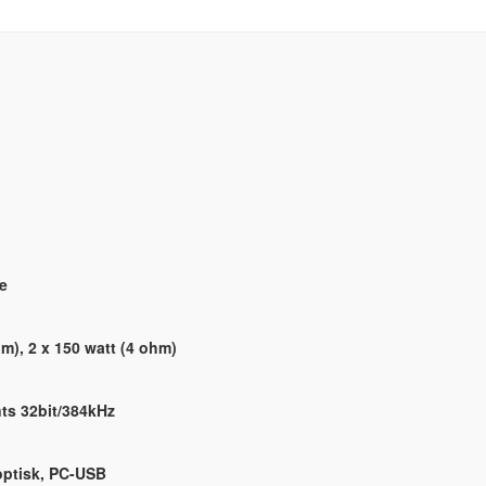
e
hm), 2 x 150 watt (4 ohm)
ts 32bit/384kHz
 optisk, PC-USB