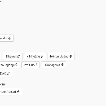
t
rmator
Ethernet
HT-ingång
Hörlursutgång
no-ingång
Pre Out
RCA/lågnivå
-DAC
oom
Roon Tested