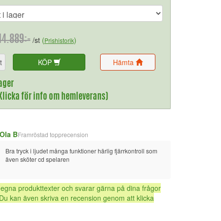
14.889:-
/st
(
)
Prishistorik
t
KÖP
Hämta
ager
(Klicka för info om hemleverans)
Ola B
Framröstad topprecension
Bra tryck i ljudet många funktioner härlig fjärrkontroll som 
även sköter cd spelaren
 egna produkttexter och svarar gärna på dina frågor
Du kan även skriva en recension genom att klicka