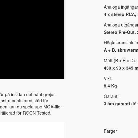
Analoga ingångar
4 x stereo RCA, 
Analoga utgångar
Stereo Pre-Out, 2
Högtalaranslutnin
A + B, skruvterm
Mått (B x H x D):
430 x 93 x 345 
Vikt:
8.4 Kg
r på insidan det hänt grejer.
Garanti:
Instruments med stöd för
3 års garanti
(för
ngen kan du spela upp MQA-filer
certifierad för ROON Tested.
Färger