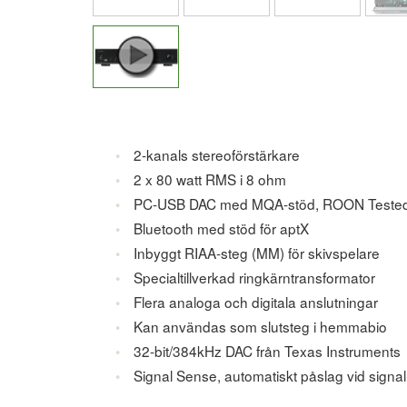
2-kanals stereoförstärkare
2 x 80 watt RMS i 8 ohm
PC-USB DAC med MQA-stöd, ROON Teste
Bluetooth med stöd för aptX
Inbyggt RIAA-steg (MM) för skivspelare
Specialtillverkad ringkärntransformator
Flera analoga och digitala anslutningar
Kan användas som slutsteg i hemmabio
32-bit/384kHz DAC från Texas Instruments
Signal Sense, automatiskt påslag vid signal