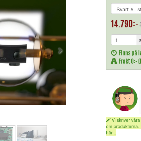
14.790:-
s
Finns på l
Frakt 0:- 
Vi skriver våra
om produkterna. 
här...