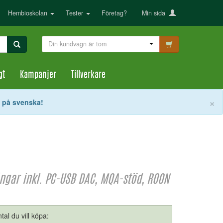
Hembioskolan
Tester
Företag?
Min sida
Din kundvagn är tom
gt
Kampanjer
Tillverkare
S
×
t på svenska!
ångar inkl. PC-USB DAC, MQA-stöd, ROON
tal du vill köpa: