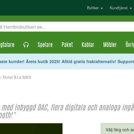
Butiker
Kundtjänst
gtalare
Spelare
Paket
Kablar
Möbler
Övri
ste kunder! Årets butik 2025! Alltid gratis fraktalternativ! Suppor
/ Rotel A14 MKII
e med inbyggd DAC, flera digitala och analoga ing
ooth!"
Välj färg och an