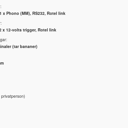
:
1 x Phono (MM), RS232, Rotel link
:
 x 12-volts trigger, Rotel link
gar:
inaler (tar bananer)
mm
 privatperson)