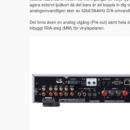
agera externt ljudkort då det bara är att koppla in dig vi
analogomvandligen sker av 32bit/384kHz D/A-omvandla
Det finns även en analog utgång (Pre-out) samt hela 4
inbyggt RIIA-steg (MM) för vinylspelaren.