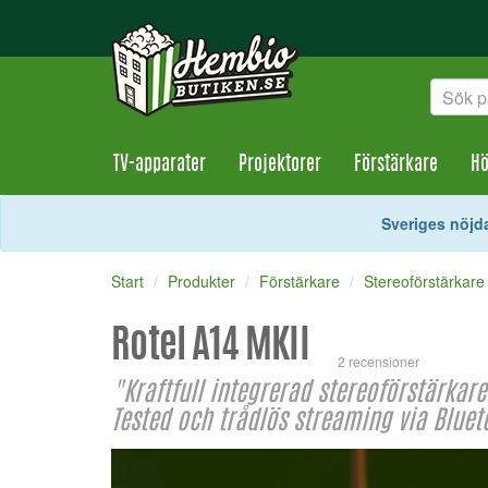
TV-apparater
Projektorer
Förstärkare
Hö
Sveriges nöjda
Start
Produkter
Förstärkare
Stereoförstärkare
Rotel A14 MKII
2 recensioner
"Kraftfull integrerad stereoförstärkar
Tested och trådlös streaming via Bluet