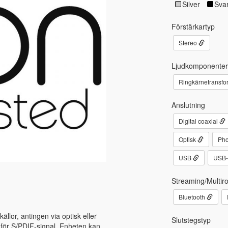
Silver
Svar
Förstärkartyp
Stereo
Ljudkomponenter
Ringkärnetransfo
Anslutning
Digital coaxial
Optisk
Pho
USB
USB
Streaming/Multir
Bluetooth
källor, antingen via optisk eller
Slutstegstyp
 för S/PDIF-signal. Enheten kan