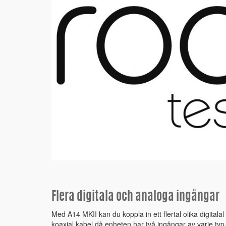
Flera digitala och analoga ingångar
Med A14 MKII kan du koppla in ett flertal olika digitalal 
koaxial kabel då enheten har två ingångar av varje typ