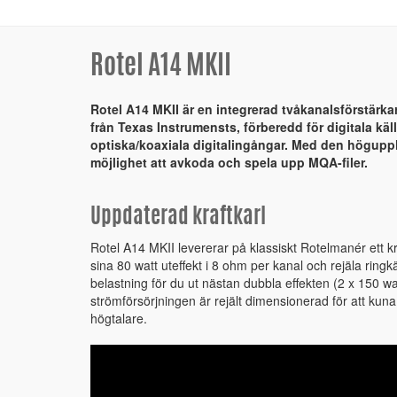
Rotel A14 MKII
Rotel A14 MKII är en integrerad tvåkanalsförstärk
från Texas Instrumensts, förberedd för digitala kä
optiska/koaxiala digitalingångar. Med den högup
möjlighet att avkoda och spela upp MQA-filer.
Uppdaterad kraftkarl
Rotel A14 MKII levererar på klassiskt Rotelmanér ett kra
sina 80 watt uteffekt i 8 ohm per kanal och rejäla ring
belastning för du ut nästan dubbla effekten (2 x 150 wat
strömförsörjningen är rejält dimensionerad för att kuna
högtalare.