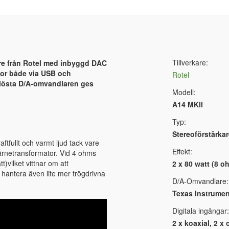
Tillverkare:
are från Rotel med inbyggd DAC
llor både via USB och
Rotel
plösta D/A-omvandlaren ges
Modell:
A14 MKII
Typ:
Stereoförstärkar
ftfullt och varmt ljud tack vare
Effekt:
kärnetransformator. Vid 4 ohms
t)vilket vittnar om att
2 x 80 watt (8 o
 hantera även lite mer trögdrivna
D/A-Omvandlare:
Texas Instrumen
Digitala ingångar:
2 x koaxial, 2 x