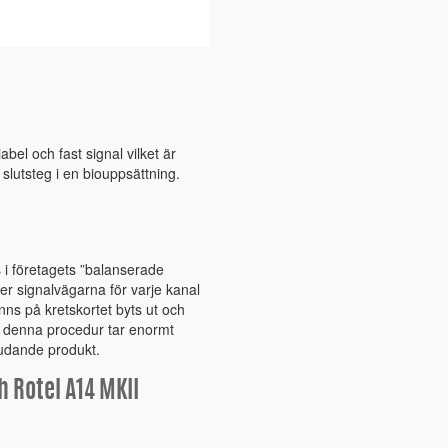
bel och fast signal vilket är
slutsteg i en biouppsättning.
 i företagets ”balanserade
er signalvägarna för varje kanal
nns på kretskortet byts ut och
et, denna procedur tar enormt
judande produkt.
h Rotel A14 MKII