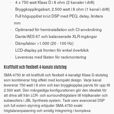
4 x 750 watt Klass D i 8 ohm (2 kanaler i drift)
Bryggkopplingsbart, 2.500 watt i 8 ohm (1 kanal i drift)
Full högupplöst in/ut DSP med PEQ, delay, limiters
mm
Optimerad för heminstallation och CI-användning
Dante/AES 67 och balanserade XLR-ingångar
Dämpfaktor >1.000 (20 - 100 Hz)
LCD-display på fronten för enkel överblick
Levereras med fästen för rackmontering
Kraftfullt och flexibelt 4-kanals slutsteg
SMA-4750 är ett kraftfullt och flexibelt 4-kanaligt Klass D-slutsteg
som kombinerar hög effekt med kompakt design. Varje kanal
levererar 750 watt i 8 ohm och kan bryggkopplas parvis för upp till
2.500 watt. Den mångsidiga konfigurationen gör den idealisk för
att driva allt från LCR- och surroundhögtalare till höjdkanaler och
subwoofers i JBL Synthesis-system. Tack vare avancerad DSP
och full extern styrning erbjuder SMA-4750 exakt
högtalaranpassning och smidig integrering i komplexa