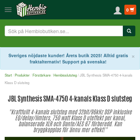
0
S
×
Sveriges nöjdaste kunder! Årets butik 2025! Alltid gratis
fraktalternativ! Support på svenska!
Start
Produkter
Förstärkare
Hembioslutsteg
/ JBL Synthesis SMA-4750 4-kanals
Klass D slutsteg
JBL Synthesis SMA-4750 4-kanals Klass D slutsteg
"Kraftfullt 4-kanals slutsteg med 32bit/96kHz DSP inklusive
EQ/delay/limters, 750 watt Klass D uteffekt per kanal,
balanserade XLR och Dante/AES 67 förberedd. Kan
bryggkopplas för ännu mer effekt!"